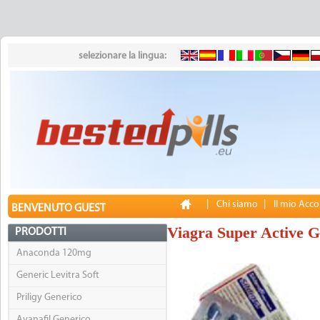
selezionare la lingua:
|
Chi siamo
|
Il mio Acc
BENVENUTO GUEST
Viagra Super Active G
PRODOTTI
Anaconda 120mg
Generic Levitra Soft
Priligy Generico
Avanafil Generico