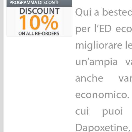
PROGRAMMA DI SCONTI
Qui a bestedp
per l’ED ec
migliorare l
un’ampia v
anche var
economico. A
cui puoi 
Dapoxetine