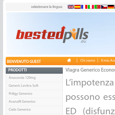
selezionare la lingua:
|
|
Chi siamo
Il mio A
BENVENUTO GUEST
Viagra Generico Econ
PRODOTTI
Anaconda 120mg
L’impotenza
Generic Levitra Soft
Priligy Generico
possono ess
Avanafil Generico
ED (disfunz
Cialis Generico