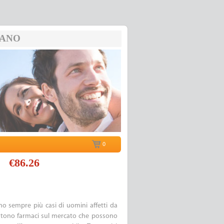
IANO
0
€86.26
no sempre più casi di uomini affetti da
istono farmaci sul mercato che possono