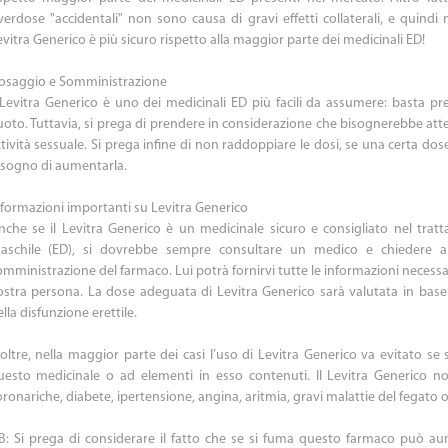
verdose "accidentali" non sono causa di gravi effetti collaterali, e quindi
vitra Generico è più sicuro rispetto alla maggior parte dei medicinali ED!
osaggio e Somministrazione
l Levitra Generico è uno dei medicinali ED più facili da assumere: basta p
uoto. Tuttavia, si prega di prendere in considerazione che bisognerebbe att
ttività sessuale. Si prega infine di non raddoppiare le dosi, se una certa do
isogno di aumentarla.
nformazioni importanti su Levitra Generico
nche se il Levitra Generico è un medicinale sicuro e consigliato nel tratt
aschile (ED), si dovrebbe sempre consultare un medico e chiedere a 
omministrazione del farmaco. Lui potrà fornirvi tutte le informazioni necessa
ostra persona. La dose adeguata di Levitra Generico sarà valutata in base a
lla disfunzione erettile.
noltre, nella maggior parte dei casi l’uso di Levitra Generico va evitato se 
uesto medicinale o ad elementi in esso contenuti. Il Levitra Generico non
ronariche, diabete, ipertensione, angina, aritmia, gravi malattie del fegato o
B: Si prega di considerare il fatto che se si fuma questo farmaco può aum