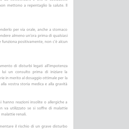
 non mettono a repentaglio la salute. Il
renderlo per via orale, anche a stomaco
endere almeno un’ora prima di qualsiasi
se funziona positivamente, non c'è alcun
amento di disturbi legati all'impotenza
lui un consulto prima di iniziare la
rie in merito al dosaggio ottimale per la
lla vostra storia medica e alla gravità
si hanno reazioni insolite o allergiche a
 va utilizzato se si soffre di malattie
 malattie renali.
entare il rischio di un grave disturbo