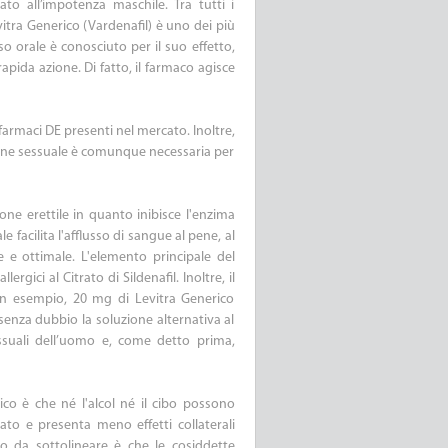
to all’impotenza maschile. Tra tutti i
evitra Generico (Vardenafil) è uno dei più
 orale è conosciuto per il suo effetto,
rapida azione. Di fatto, il farmaco agisce
 farmaci DE presenti nel mercato. Inoltre,
zione sessuale è comunque necessaria per
one erettile in quanto inibisce l'enzima
 facilita l'afflusso di sangue al pene, al
 e ottimale. L'elemento principale del
rgici al Citrato di Sildenafil. Inoltre, il
 un esempio, 20 mg di Levitra Generico
senza dubbio la soluzione alternativa al
ssuali dell’uomo e, come detto prima,
rico è che né l'alcol né il cibo possono
erato e presenta meno effetti collaterali
to da sottolineare è che le cosiddette