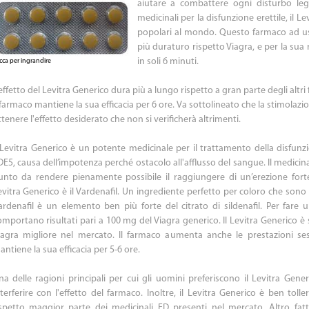
aiutare a combattere ogni disturbo lega
medicinali per la disfunzione erettile, il L
popolari al mondo. Questo farmaco ad uso
più duraturo rispetto Viagra, e per la sua 
in soli 6 minuti.
icca per ingrandire
effetto del Levitra Generico dura più a lungo rispetto a gran parte degli altri
l farmaco mantiene la sua efficacia per 6 ore. Va sottolineato che la stimola
tenere l'effetto desiderato che non si verificherà altrimenti.
l Levitra Generico è un potente medicinale per il trattamento della disfunzi
E5, causa dell’impotenza perché ostacolo all'afflusso del sangue. Il medicinale
unto da rendere pienamente possibile il raggiungere di un’erezione forte
vitra Generico è il Vardenafil. Un ingrediente perfetto per coloro che sono alle
ardenafil è un elemento ben più forte del citrato di sildenafil. Per fare
omportano risultati pari a 100 mg del Viagra generico. Il Levitra Generico è 
iagra migliore nel mercato. Il farmaco aumenta anche le prestazioni se
ntiene la sua efficacia per 5-6 ore.
na delle ragioni principali per cui gli uomini preferiscono il Levitra Gene
nterferire con l'effetto del farmaco. Inoltre, il Levitra Generico è ben toll
ispetto maggior parte dei medicinali ED presenti nel mercato. Altro fat