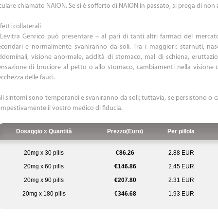
culare chiamato NAION. Se si è sofferto di NAION in passato, si prega di non
fetti collaterali
 Levitra Genrico può presentare – al pari di tanti altri farmaci del mercato -
econdari e normalmente svaniranno da soli. Tra i maggiori: starnuti, nas
ddominali, visione anormale, acidità di stomaco, mal di schiena, eruttazi
ensazione di bruciore al petto o allo stomaco, cambiamenti nella visione de
cchezza delle fauci.
ali sintomi sono temporanei e svaniranno da soli; tuttavia, se persistono o 
empestivamente il vostro medico di fiducia.
Dosaggio x Quantità
Prezzo(Euro)
Per pillola
20mg x 30 pills
€86.26
2.88 EUR
20mg x 60 pills
€146.86
2.45 EUR
20mg x 90 pills
€207.80
2.31 EUR
20mg x 180 pills
€346.68
1.93 EUR