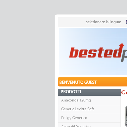
selezionare la lingua:
BENVENUTO GUEST
Ge
PRODOTTI
Anaconda 120mg
Generic Levitra Soft
Priligy Generico
Avanafil Generico