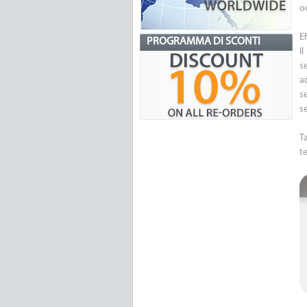
o
Ef
PROGRAMMA DI SCONTI
Il
s
a
s
se
T
t