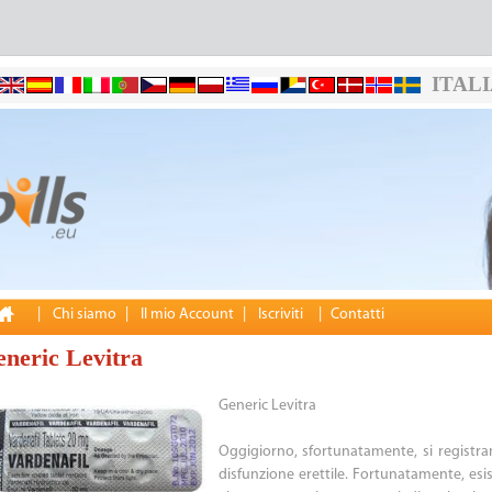
ITAL
|
Chi siamo
|
Il mio Account
|
Iscriviti
|
Contatti
neric Levitra
Generic Levitra
Oggigiorno, sfortunatamente, si registra
disfunzione erettile. Fortunatamente, es