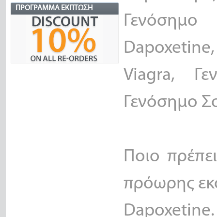
ΠΡΌΓΡΑΜΜΑ ΈΚΠΤΩΣΗ
Γενόσημο
Dapoxetin
Viagra, Γ
Γενόσημο Σο
Ποιο πρέπει
πρόωρης εκ
Dapoxetin