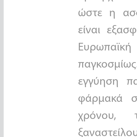
ώστε η ασφ
είναι εξασ
Ευρωπαϊκή
παγκοσμίως
εγγύηση π
φάρμακά σ
χρόνου,
ξαναστείλο