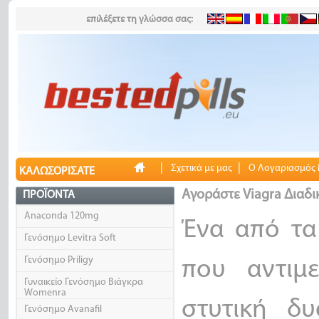
επιλέξετε τη γλώσσα σας:
|
|
Σχετικά με μας
Ο Λογαριασμός
ΚΑΛΩΣΟΡΊΣΑΤΕ
Αγοράστε Viagra Διαδι
ΠΡΟΪΌΝΤΑ
Anaconda 120mg
Ένα από τα
Γενόσημο Levitra Soft
Γενόσημο Priligy
που αντιμε
Γυναικείο Γενόσημο Βιάγκρα
Womenra
στυτική δυ
Γενόσημο Avanafil