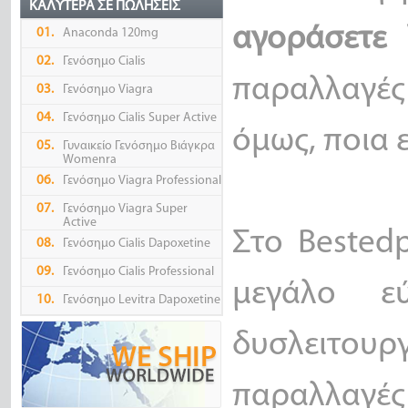
ΚΑΛΎΤΕΡΑ ΣΕ ΠΩΛΉΣΕΙΣ
αγοράσετε
V
01.
Anaconda 120mg
02.
Γενόσημο Cialis
παραλλαγές
03.
Γενόσημο Viagra
04.
Γενόσημο Cialis Super Active
όμως, ποια ε
05.
Γυναικείο Γενόσημο Βιάγκρα
Womenra
06.
Γενόσημο Viagra Professional
07.
Γενόσημο Viagra Super
Active
Στο Bestedp
08.
Γενόσημο Cialis Dapoxetine
09.
Γενόσημο Cialis Professional
μεγάλο ε
10.
Γενόσημο Levitra Dapoxetine
δυσλειτουργ
παραλλαγές