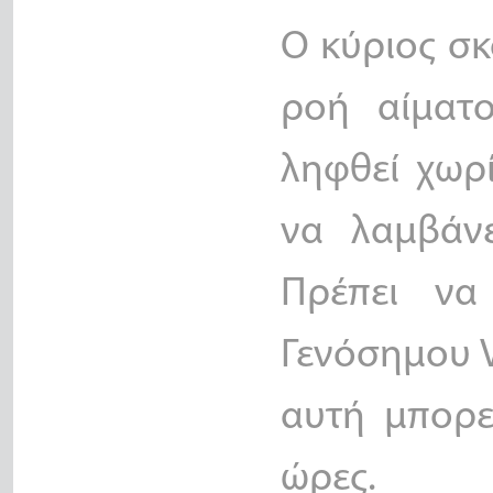
Ο κύριος σκ
ροή αίματ
ληφθεί χωρ
να λαμβάν
Πρέπει να
Γενόσημου V
αυτή μπορεί
ώρες.