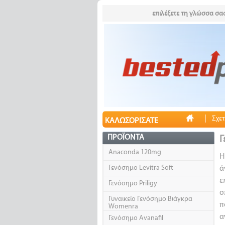
επιλέξετε τη γλώσσα σας
|
Σχετ
ΚΑΛΩΣΟΡΊΣΑΤΕ
ΠΡΟΪΌΝΤΑ
Γ
Anaconda 120mg
Η
Γενόσημο Levitra Soft
ά
ε
Γενόσημο Priligy
σ
Γυναικείο Γενόσημο Βιάγκρα
π
Womenra
α
Γενόσημο Avanafil