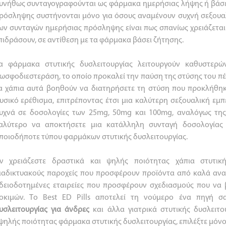
υνήθως συνταγογραφούνται ως φάρμακα ημερήσιας λήψης ή βάσε
ρόσληψης συστήνονται μόνο για όσους αναμένουν συχνή σεξουα
ων συνταγών ημερήσιας πρόσληψης είναι πως σπανίως χρειάζεται 
πιδράσουν, σε αντίθεση με τα φάρμακα βάσει ζήτησης.
α φάρμακα στυτικής δυσλειτουργίας λειτουργούν καθυστερώ
ωσφοδιεστεράση, το οποίο προκαλεί την παύση της στύσης του πέο
α χάπια αυτά βοηθούν να διατηρήσετε τη στύση που προκλήθηκ
υσικό ερέθισμα, επιτρέποντας έτσι μια καλύτερη σεξουαλική εμπ
υχνά σε δοσολογίες των 25mg, 50mg και 100mg, αναλόγως της 
αλύτερο να αποκτήσετε μια κατάλληλη συνταγή δοσολογίας 
ποιοδήποτε τύπου φαρμάκων στυτικής δυσλειτουργίας.
ν χρειάζεστε δραστικά και ψηλής ποιότητας χάπια στυτική
ιαδικτυακούς παροχείς που προσφέρουν προϊόντα από καλά αν
δειοδοτημένες εταιρείες που προσφέρουν σχεδιασμούς που να β
οκιμών. Το Best ED Pills αποτελεί τη νούμερο ένα πηγή 
υσλειτουργίας για άνδρες
και άλλα γιατρικά στυτικής δυσλειτου
ψηλής ποιότητας φάρμακα στυτικής δυσλειτουργίας, επιλέξτε μόνο B