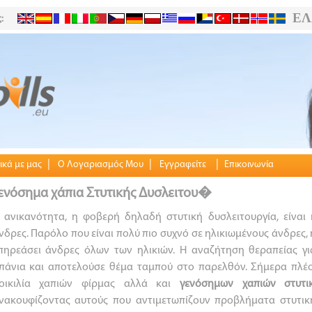
ΕΛ
:
|
|
|
ικά με μας
Ο Λογαριασμός Μου
Εγγραφείτε
Επικοινωνία
ενόσημα χάπια Στυτικής Δυσλειτου�
 ανικανότητα, η φοβερή δηλαδή στυτική δυσλειτουργία, είναι 
νδρες. Παρόλο που είναι πολύ πιο συχνό σε ηλικιωμένους άνδρες, 
πηρεάσει άνδρες όλων των ηλικιών. Η αναζήτηση θεραπείας γ
πάνια και αποτελούσε θέμα ταμπού στο παρελθόν. Σήμερα πλέο
οικιλία χαπιών φίρμας αλλά και
γενόσημων χαπιών
στυτ
νακουφίζοντας αυτούς που αντιμετωπίζουν προβλήματα στυτική