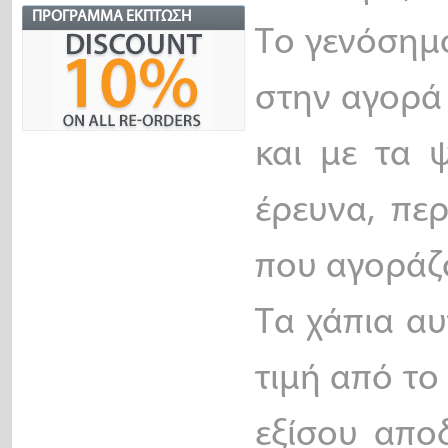
ΠΡΌΓΡΑΜΜΑ ΈΚΠΤΩΣΗ
Το γενόσημο
στην αγορά 
και με τα 
έρευνα, πε
που αγοράζο
Τα χάπια αυ
τιμή από το
εξίσου αποδ