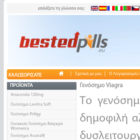
επιλέξετε τη γλώσσα σας:
|
|
Σχετικά με μας
Ο Λογαριασμός
ΚΑΛΩΣΟΡΊΣΑΤΕ
Γενόσημο Viagra
ΠΡΟΪΌΝΤΑ
Anaconda 120mg
Το γενόσημ
Γενόσημο Levitra Soft
Γενόσημο Priligy
δημοφιλή αλ
Γυναικείο Γενόσημο Βιάγκρα
Womenra
δυσλειτου
Γενόσημο Avanafil