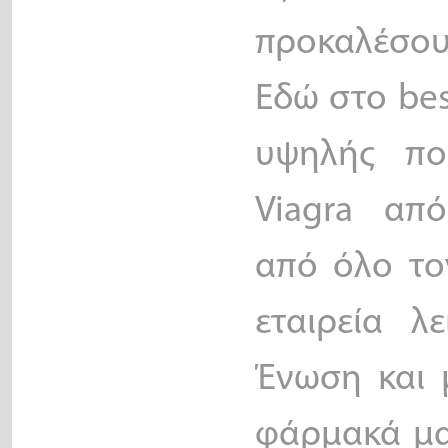
προκαλέσου
Εδώ στο bes
υψηλής πο
Viagra απ
από όλο το
εταιρεία λ
Ένωση και 
φάρμακά μα