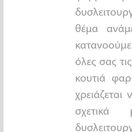
δυσλειτουρ
θέμα ανάμ
κατανοούμε 
όλες σας τι
κουτιά φαρ
χρειάζεται
σχετικά
δυσλειτουργ