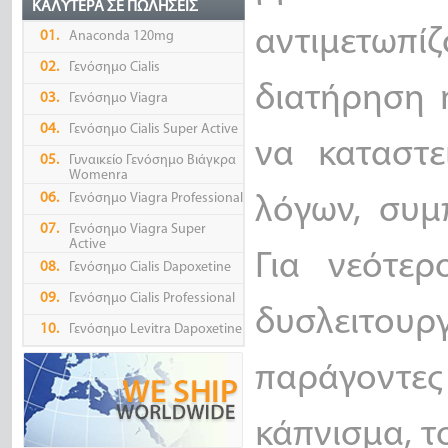
ΚΑΛΎΤΕΡΑ ΣΕ ΠΩΛΉΣΕΙΣ
αντιμετωπί
01.
Anaconda 120mg
02.
Γενόσημο Cialis
διατήρηση 
03.
Γενόσημο Viagra
04.
Γενόσημο Cialis Super Active
να καταστε
05.
Γυναικείο Γενόσημο Βιάγκρα
Womenra
06.
Γενόσημο Viagra Professional
λόγων, συμ
07.
Γενόσημο Viagra Super
Active
Για νεότερ
08.
Γενόσημο Cialis Dapoxetine
09.
Γενόσημο Cialis Professional
δυσλειτουρ
10.
Γενόσημο Levitra Dapoxetine
παράγοντε
κάπνισμα, τ