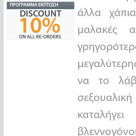
ΠΡΌΓΡΑΜΜΑ ΈΚΠΤΩΣΗ
άλλα χάπια
μαλακές α
γρηγορότε
μεγαλύτερης
να το λάβ
σεξουαλική
καταλήγε
βλεννογόνο