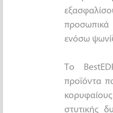
εξασφαλίσ
προσωπικά
ενόσω ψωνίζ
Το BestEDP
προϊόντα π
κορυφαίο
στυτικής δ