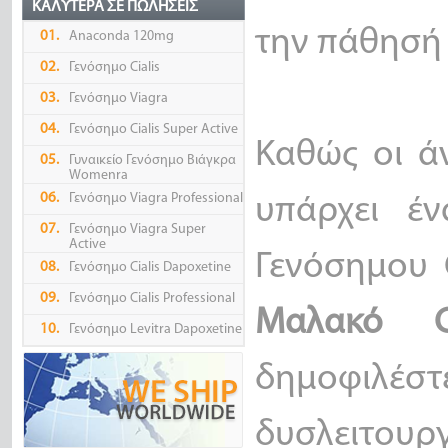
ΚΑΛΎΤΕΡΑ ΣΕ ΠΩΛΉΣΕΙΣ
την πάθησή 
01.
Anaconda 120mg
02.
Γενόσημο Cialis
03.
Γενόσημο Viagra
04.
Γενόσημο Cialis Super Active
Καθώς οι ά
05.
Γυναικείο Γενόσημο Βιάγκρα
Womenra
06.
Γενόσημο Viagra Professional
υπάρχει έ
07.
Γενόσημο Viagra Super
Active
Γενόσημου C
08.
Γενόσημο Cialis Dapoxetine
09.
Γενόσημο Cialis Professional
Μαλακό
C
10.
Γενόσημο Levitra Dapoxetine
δημοφιλ
δυσλειτουργ