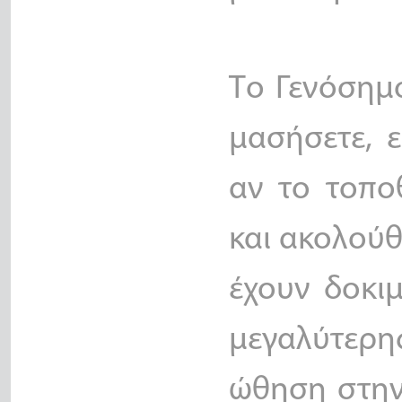
Το Γενόσημο
μασήσετε, 
αν το τοπο
και ακολούθ
έχουν δοκι
μεγαλύτερης
ώθηση στην