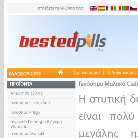
επιλέξετε τη γλώσσα σας:
|
|
Σχετικά με μας
Ο Λογαριασμός
ΚΑΛΩΣΟΡΊΣΑΤΕ
Γενόσημο Μαλακό Ciali
ΠΡΟΪΌΝΤΑ
Anaconda 120mg
Η στυτική δ
Γενόσημο Levitra Soft
Γενόσημο Priligy
είναι πολ
Γυναικείο Γενόσημο Βιάγκρα
Womenra
μεγάλης η
Γενόσημο Avanafil