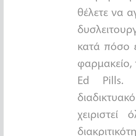
θέλετε να α
δυσλειτουρ
κατά πόσο ε
φαρμακείο, 
Ed Pills.
διαδικτυα
χειριστεί 
διακριτ