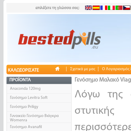
επιλέξετε τη γλώσσα σας:
|
|
Σχετικά με μας
Ο Λογαριασμός
ΚΑΛΩΣΟΡΊΣΑΤΕ
Γενόσημο Μαλακό Viag
ΠΡΟΪΌΝΤΑ
Anaconda 120mg
Λόγω της 
Γενόσημο Levitra Soft
Γενόσημο Priligy
στυτικής
Γυναικείο Γενόσημο Βιάγκρα
Womenra
περισσότε
Γενόσημο Avanafil