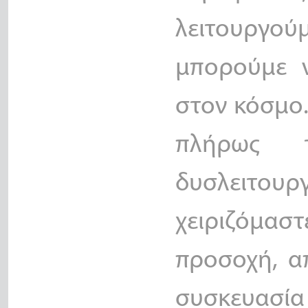
λειτουργού
μπορούμε 
στον κόσμο.
πλήρως 
δυσλειτο
χειριζόμαστ
προσοχή, απ
συσκευασία 