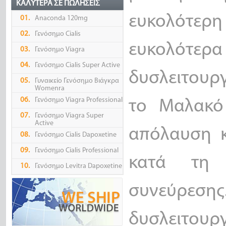
ΚΑΛΎΤΕΡΑ ΣΕ ΠΩΛΉΣΕΙΣ
ευκολότερ
01.
Anaconda 120mg
02.
Γενόσημο Cialis
ευκολότερα
03.
Γενόσημο Viagra
04.
Γενόσημο Cialis Super Active
δυσλειτουργ
05.
Γυναικείο Γενόσημο Βιάγκρα
Womenra
06.
Γενόσημο Viagra Professional
το Μαλακό
07.
Γενόσημο Viagra Super
Active
απόλαυση κ
08.
Γενόσημο Cialis Dapoxetine
09.
Γενόσημο Cialis Professional
κατά τη 
10.
Γενόσημο Levitra Dapoxetine
συνεύρε
δυσλειτουργ