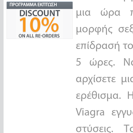
ΠΡΌΓΡΑΜΜΑ ΈΚΠΤΩΣΗ
μια ώρα π
μορφής σεξ
επίδρασή το
5 ώρες. Ν
αρχίσετε μι
ερέθισμα. 
Viagra εγγυ
στύσεις. 