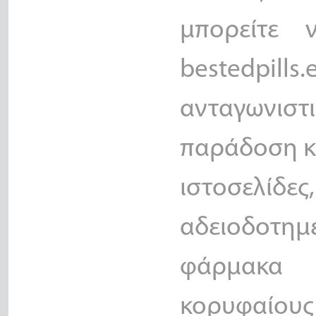
μπορείτε
bestedpil
ανταγωνιστ
παράδοση κα
ιστοσελίδες
αδειοδοτ
φάρμακα 
κορυφαίους