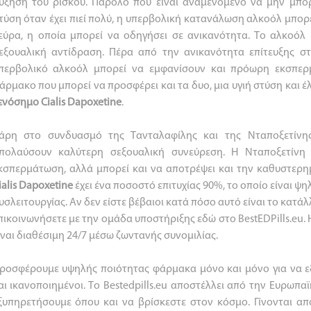
ύξηση του ρίσκου. Παρόλο που είναι αναμενόμενο να μην μπο
τύση όταν έχει πιεί πολύ, η υπερβολική κατανάλωση αλκοόλ μπορ
εύρα, η οποία μπορεί να οδηγήσει σε ανικανότητα. Το αλκοόλ 
εξουαλική αντίδραση. Πέρα από την ανικανότητα επίτευξης σ
περβολικό αλκοόλ μπορεί να εμφανίσουν και πρόωρη εκσπερ
άρμακο που μπορεί να προσφέρει και τα δυο, μια υγιή στύση και 
ενόσημο
Cialis
Dapoxetine
.
άρη στο συνδυασμό της Τανταλαφίλης και της Νταποξετίνη
πολαύσουν καλύτερη σεξουαλική συνεύρεση. Η Νταποξετίν
κσπερμάτωση, αλλά μπορεί και να αποτρέψει και την καθυστερ
ialis
Dapoxetine
έχει ένα ποσοστό επιτυχίας 90%, το οποίο είναι ψη
υσλειτουργίας. Αν δεν είστε βέβαιοι κατά πόσο αυτό είναι το κατάλ
πικοινωνήσετε με την ομάδα υποστήριξης εδώ στο BestEDPills.eu
ίναι διαθέσιμη 24/7 μέσω ζωντανής συνομιλίας.
ροσφέρουμε υψηλής ποιότητας φάρμακα μόνο και μόνο για να ε
αι ικανοποιημένοι. Το Bestedpills.eu αποστέλλει από την Ευρωπ
ξυπηρετήσουμε όπου και να βρίσκεστε στον κόσμο. Γίνονται απο