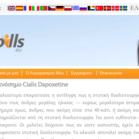
ΕΛ
:
|
|
|
ικά με μας
Ο Λογαριασμός Μου
Εγγραφείτε
Επικοινωνία
ενόσημο Cialis Dapoxetine
αλαιότερα επικρατούσε η αντίληψη πως η στυτική δυσλειτουργ
όνο τους άνδρες μεγάλης ηλικίας — κυρίως μεγαλύτερα άτομα
ήμερα όμως, άνδρες που ακόμη είναι στα 40-κάτι, ή ακόμη κα
πηρεάζονται από τη στυτική δυσλειτουργία. Για αυτό ευθύνετα
πικρατεί. Οι μελέτες δείχνουν πως αν είστε καπνιστής, έχετε
μφανίσετε στυτική δυσλειτουργία. Το αλκοόλ αποτελεί ακόμη έ