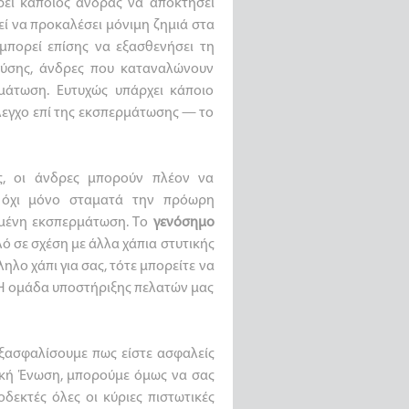
ρεί κάποιος άνδρας να αποκτήσει
εί να προκαλέσει μόνιμη ζημιά στα
μπορεί επίσης να εξασθενήσει τη
τύσης, άνδρες που καταναλώνουν
μάτωση. Ευτυχώς υπάρχει κάποιο
έλεγχο επί της εκσπερμάτωσης — το
ς, οι άνδρες μπορούν πλέον να
η όχι μόνο σταματά την πρόωρη
ημένη εκσπερμάτωση. Το
γενόσημο
λό σε σχέση με άλλα χάπια στυτικής
ληλο χάπι για σας, τότε μπορείτε να
. Η ομάδα υποστήριξης πελατών μας
ξασφαλίσουμε πως είστε ασφαλείς
αϊκή Ένωση, μπορούμε όμως να σας
δεκτές όλες οι κύριες πιστωτικές