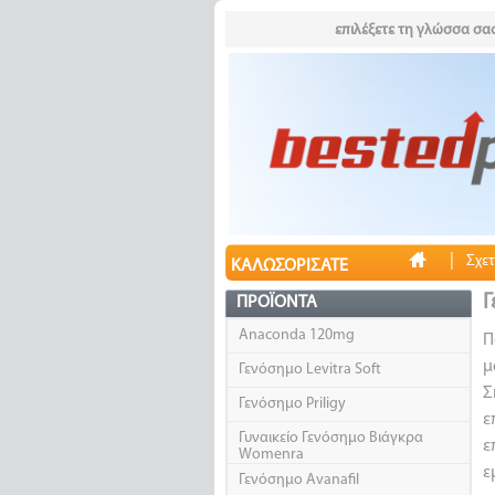
επιλέξετε τη γλώσσα σας
|
Σχετ
ΚΑΛΩΣΟΡΊΣΑΤΕ
Γ
ΠΡΟΪΌΝΤΑ
Anaconda 120mg
Π
μ
Γενόσημο Levitra Soft
Σ
Γενόσημο Priligy
ε
Γυναικείο Γενόσημο Βιάγκρα
ε
Womenra
ε
Γενόσημο Avanafil