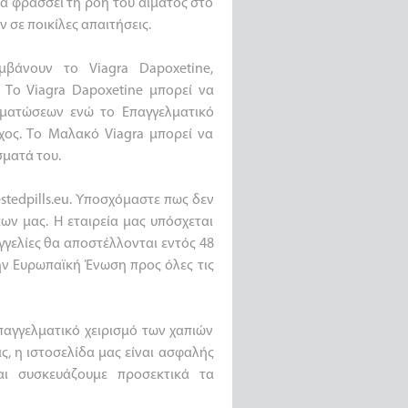
να φράσσει τη ροή του αίματος στο
ν σε ποικίλες απαιτήσεις.
μβάνουν το Viagra Dapoxetine,
. Το Viagra Dapoxetine μπορεί να
ρματώσεων ενώ το Επαγγελματικό
χος. Το Μαλακό Viagra μπορεί να
σματά του.
stedpills.eu. Υποσχόμαστε πως δεν
ων μας. Η εταιρεία μας υπόσχεται
γγελίες θα αποστέλλονται εντός 48
ν Ευρωπαϊκή Ένωση προς όλες τις
επαγγελματικό χειρισμό των χαπιών
ας, η ιστοσελίδα μας είναι ασφαλής
αι συσκευάζουμε προσεκτικά τα