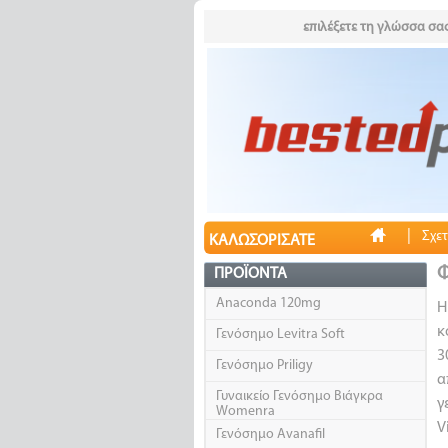
επιλέξετε τη γλώσσα σας
|
Σχετ
ΚΑΛΩΣΟΡΊΣΑΤΕ
Φ
ΠΡΟΪΌΝΤΑ
Anaconda 120mg
Η
κ
Γενόσημο Levitra Soft
3
Γενόσημο Priligy
α
Γυναικείο Γενόσημο Βιάγκρα
γ
Womenra
V
Γενόσημο Avanafil