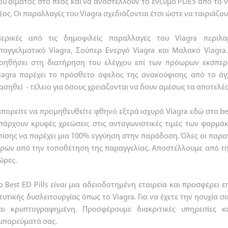
ου αίματος στο πέος και να αναστέλλουν το ένζυμο PDE5 από το 
έος. Οι παραλλαγές του Viagra σχεδιάζονται έτσι ώστε να ταιριάζου
ερικές από τις δημοφιλείς παραλλαγές του Viagra περιλα
παγγελματικό Viagra, Σούπερ Ενεργό Viagra και Μαλακό Viagra
οηθήσει στη διατήρηση του ελέγχου επί των πρόωρων εκσπε
iagra παρέχει το πρόσθετο όφελος της ανακούφισης από το άγ
ασηθεί - τέλειο για όσους χρειάζονται να δουν αμέσως τα αποτελέ
πορείτε να προμηθευθείτε φθηνό εξτρά ισχυρό Viagra εδώ στο be
πάρχουν κρυφές χρεώσεις στις ανταγωνιστικές τιμές των φαρμάκ
πίσης να παρέχει μια 100% εγγύηση στην παράδοση. Όλες οι παρα
ρών από την τοποθέτηση της παραγγελίας. Αποστέλλουμε από τη
ώρες.
ο Best ED Pills είναι μια αδειοδοτημένη εταιρεία και προσφέρει 
τυτικής δυσλειτουργίας όπως το Viagra. Για να έχετε την ησυχία σ
αι κρυπτογραφημένη. Προσφέρουμε διακριτικές υπηρεσίες κ
μπορεύματά σας.