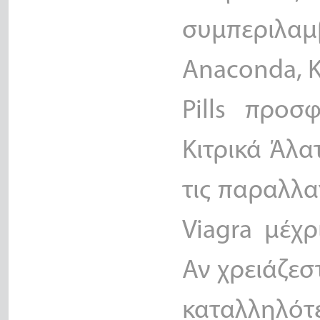
συμπεριλ
Anaconda, K
Pills προσ
Κιτρικά Άλα
τις παραλλ
Viagra μέχρ
Αν χρειάζεσ
καταλλη