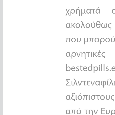
χρήματά 
ακολούθως
που μπορού
αρνητικέ
bestedpills
Σιλντενα
αξιόπιστου
από την Ευρ