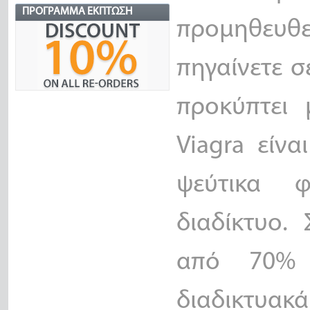
ΠΡΌΓΡΑΜΜΑ ΈΚΠΤΩΣΗ
προμηθευθεί
πηγαίνετε 
προκύπτει 
Viagra είν
ψεύτικα 
διαδίκτυο.
από 70% 
διαδικτυακά