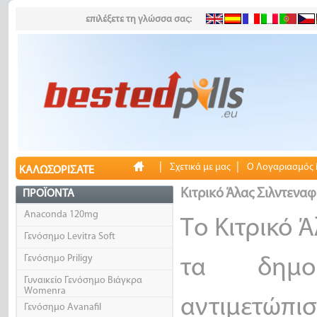
επιλέξετε τη γλώσσα σας:
|
|
Σχετικά με μας
Ο Λογαριασμός
ΚΑΛΩΣΟΡΊΣΑΤΕ
Κιτρικό Άλας Σιλντεναφ
ΠΡΟΪΌΝΤΑ
Anaconda 120mg
Το Κιτρικό 
Γενόσημο Levitra Soft
Γενόσημο Priligy
τα δημο
Γυναικείο Γενόσημο Βιάγκρα
Womenra
αντιμετώπισ
Γενόσημο Avanafil