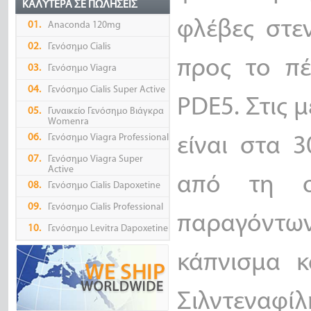
ΚΑΛΎΤΕΡΑ ΣΕ ΠΩΛΉΣΕΙΣ
φλέβες στε
01.
Anaconda 120mg
02.
Γενόσημο Cialis
προς το πέ
03.
Γενόσημο Viagra
04.
Γενόσημο Cialis Super Active
PDE5. Στις 
05.
Γυναικείο Γενόσημο Βιάγκρα
Womenra
06.
Γενόσημο Viagra Professional
είναι στα 
07.
Γενόσημο Viagra Super
Active
από τη στ
08.
Γενόσημο Cialis Dapoxetine
09.
Γενόσημο Cialis Professional
παραγόντω
10.
Γενόσημο Levitra Dapoxetine
κάπνισμα κ
Σιλντεναφί