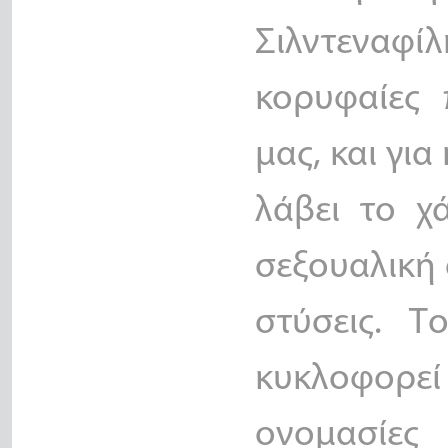
Σιλντεναφίλ
κορυφαίες 
μας, και γι
λάβει το χ
σεξουαλική 
στύσεις. Τ
κυκλοφορε
ονομασί