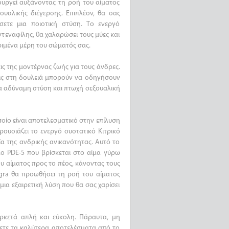
υργεί αυξάνοντας τη ροή του αίματος
ουαλικής διέγερσης. Επιπλέον, θα σας
σετε μια ποιοτική στύση. Το ενεργό
ντεναφίλης, θα χαλαρώσει τους μύες και
ριμένα μέρη του σώματός σας.
ις της μοντέρνας ζωής για τους άνδρες.
εις στη δουλειά μπορούν να οδηγήσουν
ια αδύναμη στύση και πτωχή σεξουαλική
οίο είναι αποτελεσματικό στην επίλυση
ουσιάζει το ενεργό συστατικό Κιτρικό
α της ανδρικής ανικανότητας. Αυτό το
ο PDE-5 που βρίσκεται στο αίμα γύρω
ου αίματος προς το πέος, κάνοντας τους
gra θα προωθήσει τη ροή του αίματος
μια εξαιρετική λύση που θα σας χαρίσει
αρκετά απλή και εύκολη. Πάραυτα, μη
βετε τα καλύτερα αποτελέσματα από το