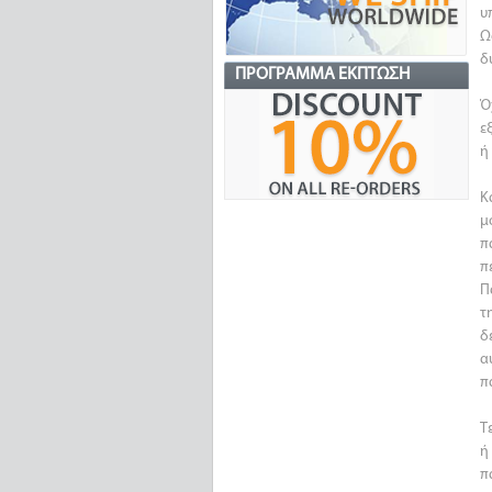
υ
Ω
δ
ΠΡΌΓΡΑΜΜΑ ΈΚΠΤΩΣΗ
Ό
ε
ή
Κ
μ
π
π
Π
τ
δ
α
π
Τ
ή
π