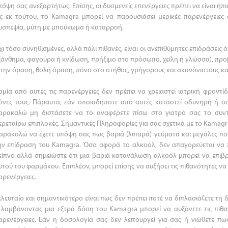
πόψη σας ανεξαρτήτως. Επίσης, οι δυσμενείς επενέργειες πρέπει να είναι ήπ
ς εκ τούτου, το Kamagra μπορεί να παρουσιάσει μερικές παρενέργειες 
υσπεψία, μύτη με μπούκωμα ή καταρροή.
χι τόσο συνηθισμένες, αλλά πάλι πιθανές, είναι οι ανεπιθύμητες επιδράσεις
ξάνθημα, φαγούρα ή κνίδωση, πρήξιμο στο πρόσωπο, χείλη ή γλώσσα), πρ
 την όραση, θολή όραση, πόνο στο στήθος, γρήγορους και ακανόνιστους κ
αμία από αυτές τις παρενέργειες δεν πρέπει να χρειαστεί ιατρική φρον
όνες τους. Πάραυτα, εάν οποιαδήποτε από αυτές καταστεί οδυνηρή ή σ
αρακαλώ μη διστάσετε να το αναφέρετε πίσω στο γιατρό σας το συν
ερεταίρω επιπλοκές. Σημαντικές Πληροφορίες για σας σχετικά με το Kamagr
αρακαλώ να έχετε υπόψη σας πως βαριά (λιπαρά) γεύματα και μεγάλες π
ην επίδραση του Kamagra. Όσο αφορά το αλκοόλ, δεν απαγορεύεται να π
είπνο αλλά σημειώστε ότι μια βαριά κατανάλωση αλκοόλ μπορεί να επιβρ
υτού του φαρμάκου. Επιπλέον, μπορεί επίσης να αυξήσει τις πιθανότητες ν
αρενέργειες.
ελευταίο και σημαντικότερο είναι πως δεν πρέπει ποτέ να διπλασιάζετε τη
 λαμβάνοντας μια εξτρά δόση του Kamagra μπορεί να αυξάνετε τις πιθα
αρενέργειες. Εάν η δοσολογία σας δεν λειτουργεί για σας ή νιώθετε π