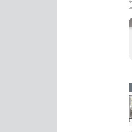
π
σ
Γ