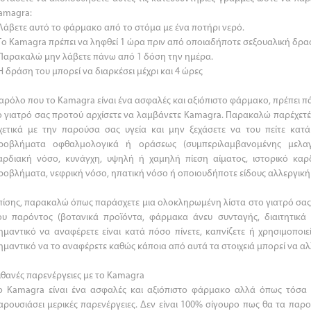
amagra:
 Λάβετε αυτό το φάρμακο από το στόμα με ένα ποτήρι νερό.
 Το Kamagra πρέπει να ληφθεί 1 ώρα πριν από οποιαδήποτε σεξουαλική δρα
 Παρακαλώ μην λάβετε πάνω από 1 δόση την ημέρα.
 Η δράση του μπορεί να διαρκέσει μέχρι και 4 ώρες
αρόλο που το Kamagra είναι ένα ασφαλές και αξιόπιστο φάρμακο, πρέπει π
ο γιατρό σας προτού αρχίσετε να λαμβάνετε Kamagra. Παρακαλώ παρέχετέ 
χετικά με την παρούσα σας υγεία και μην ξεχάσετε να του πείτε κατ
ροβλήματα οφθαλμολογικά ή οράσεως (συμπεριλαμβανομένης μελαγχ
αρδιακή νόσο, κυνάγχη, υψηλή ή χαμηλή πίεση αίματος, ιστορικό κ
ροβλήματα, νεφρική νόσο, ηπατική νόσο ή οποιουδήποτε είδους αλλεργική
πίσης, παρακαλώ όπως παράσχετε μια ολοκληρωμένη λίστα στο γιατρό σας
ου παρόντος (βοτανικά προϊόντα, φάρμακα άνευ συνταγής, διαιτητικά
ημαντικό να αναφέρετε είναι κατά πόσο πίνετε, καπνίζετε ή χρησιμοποι
ημαντικό να το αναφέρετε καθώς κάποια από αυτά τα στοιχειά μπορεί να α
ιθανές παρενέργειες με το Kamagra
ο Kamagra είναι ένα ασφαλές και αξιόπιστο φάρμακο αλλά όπως τόσ
αρουσιάσει μερικές παρενέργειες. Δεν είναι 100% σίγουρο πως θα τα παρο