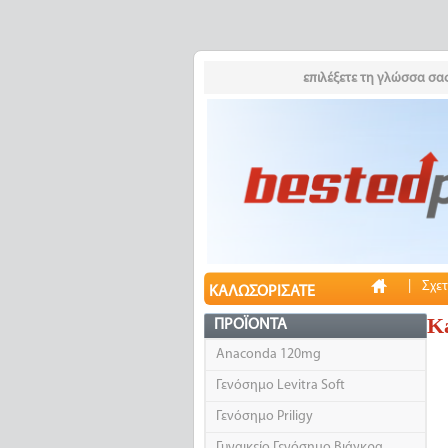
επιλέξετε τη γλώσσα σας
|
Σχετ
ΚΑΛΩΣΟΡΊΣΑΤΕ
K
ΠΡΟΪΌΝΤΑ
Anaconda 120mg
Γενόσημο Levitra Soft
Γενόσημο Priligy
Γυναικείο Γενόσημο Βιάγκρα