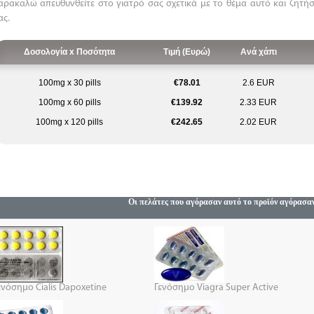
αρακαλώ απευθυνθείτε στο γιατρό σας σχετικά με το θέμα αυτό και ζητήσ
ας.
Δοσολογία x Ποσότητα
Τιμή (Ευρώ)
Ανά χάπι
100mg x 30 pills
€78.01
2.6 EUR
100mg x 60 pills
€139.92
2.33 EUR
100mg x 120 pills
€242.65
2.02 EUR
Οι πελάτες που αγόρασαν αυτό το προϊόν αγόρασα
ενόσημο Cialis Dapoxetine
Γενόσημο Viagra Super Active