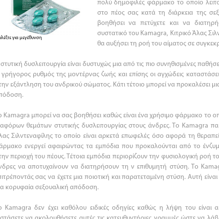
πολύ δημοφιλές φάρμακο το οποίο λειτο
στο πέος σας κατά τη διάρκεια της σεξ
βοηθήσει να πετύχετε και να διατηρή
συστατικό του Kamagra, Κιτρικό Άλας Σιλ
ιλέξτε για μεγέθυνση
θα αυξήσει τη ροή του αίματος σε συγκεκ
 στυτική δυσλειτουργία είναι δυστυχώς μια από τις πιο συνηθισμένες παθήσε
 γρήγορος ρυθμός της μοντέρνας ζωής και επίσης οι αγχώδεις καταστάσ
την εξάντληση του ανδρικού σώματος. Κάτι τέτοιο μπορεί να προκαλέσει μ
πόδοση.
ο Kamagra μπορεί να σας βοηθήσει καθώς είναι ένα χρήσιμο φάρμακο το οπ
ιαφόρων θεμάτων στυτικής δυσλειτουργίας στους άνδρες. Το Kamagra παρ
λας Σιλντεναφίλης το οποίο είναι αρκετά επωφελές όσο αφορά τη θεραπεί
άρμακο ενεργεί αφαιρώντας τα εμπόδια που προκαλούνται από το ένζυμ
την περιοχή του πέους. Τέτοια εμπόδια περιορίζουν την φυσιολογική ροή τ
νδρες να αποτυχαίνουν να διατηρήσουν τη ν επιθυμητή στύση. Το Kama
πιτρέποντάς σας να έχετε μια ποιοτική και παρατεταμένη στύση. Αυτή είναι 
ια κορυφαία σεξουαλική απόδοση.
ο Kamagra δεν έχει καθόλου ειδικές οδηγίες καθώς η λήψη του είναι 
ιστάσετε να ακολουθήσετε αυτές τις κατευθυντήριες γραμμές ώστε να λά