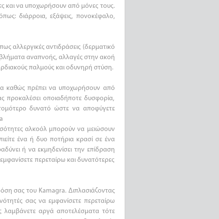
ιες και να υποχωρήσουν από μόνες τους.
όπως: διάρροια, εξάψεις, πονοκέφαλο,
 όπως αλλεργικές αντιδράσεις (δερματικό
οβλήματα αναπνοής, αλλαγές στην ακοή
αρδιακούς παλμούς και οδυνηρή στύση.
τίδα καθώς πρέπει να υποχωρήσουν από
ας προκαλέσει οποιαδήποτε δυσφορία,
τομότερο δυνατό ώστε να αποφύγετε
a
οσότητες αλκοόλ μπορούν να μειώσουν
ιείτε ένα ή δυο ποτήρια κρασί σε ένα
αδύνει ή να εκμηδενίσει την επίδραση
α εμφανίσετε περεταίρω και δυνατότερες
 δόση σας του Kamagra. Διπλασιάζοντας
νότητές σας να εμφανίσετε περεταίρω
ως λαμβάνετε αργά αποτελέσματα τότε