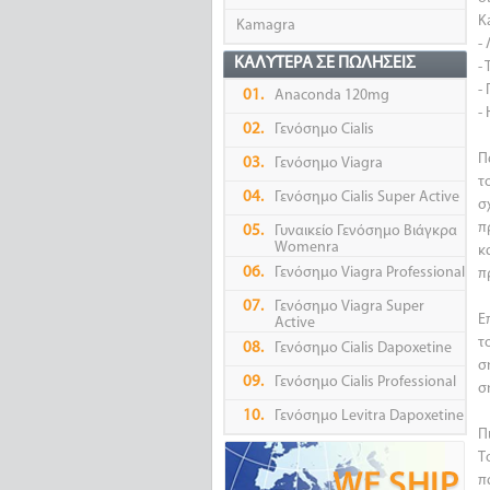
K
Kamagra
-
ΚΑΛΎΤΕΡΑ ΣΕ ΠΩΛΉΣΕΙΣ
-
-
01.
Anaconda 120mg
-
02.
Γενόσημο Cialis
Π
03.
Γενόσημο Viagra
τ
04.
Γενόσημο Cialis Super Active
σ
π
05.
Γυναικείο Γενόσημο Βιάγκρα
Womenra
κ
06.
Γενόσημο Viagra Professional
π
07.
Γενόσημο Viagra Super
Ε
Active
τ
08.
Γενόσημο Cialis Dapoxetine
σ
09.
Γενόσημο Cialis Professional
σ
10.
Γενόσημο Levitra Dapoxetine
Π
Τ
π