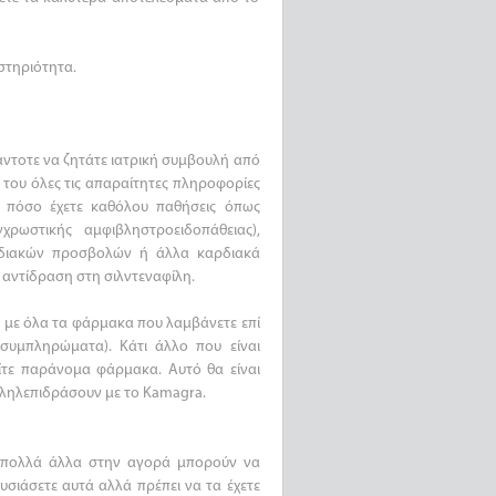
στηριότητα.
άντοτε να ζητάτε ιατρική συμβουλή από
του όλες τις απαραίτητες πληροφορίες
ά πόσο έχετε καθόλου παθήσεις όπως
ρωστικής αμφιβληστροειδοπάθειας),
αρδιακών προσβολών ή άλλα καρδιακά
 αντίδραση στη σιλντεναφίλη.
 με όλα τα φάρμακα που λαμβάνετε επί
 συμπληρώματα). Κάτι άλλο που είναι
είτε παράνομα φάρμακα. Αυτό θα είναι
λληλεπιδράσουν με το Kamagra.
α πολλά άλλα στην αγορά μπορούν να
υσιάσετε αυτά αλλά πρέπει να τα έχετε