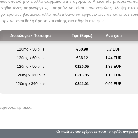
πως οποιοδήποτε άλλο φάρμακο στην αγορά, το Anaconda μπορεί να παρο
υνηθισμένες παρενέργειες μπορούν να είναι πονοκέφαλος, έξαψη στο
ιγότερο συνηθισμένες, αλλά πάλι πιθανό να εμφανιστούν σε κάποιες περι
πορεί να είναι θολή όραση και επίσης ευαισθησία στο φως.
Δοσολογία x Ποσότητα
Τιμή (Ευρώ)
Ανά χάπι
120mg x 30 pills
€50.98
1.7 EUR
120mg x 60 pills
€86.12
1.44 EUR
120mg x 90 pills
€120.05
1.33 EUR
120mg x 180 pills
€213.95
1.19 EUR
120mg x 360 pills
€341.01
0.95 EUR
ρέχουσες κριτικές: 1
Οι πελάτες που αγόρασαν αυτό το προϊόν αγόρασα