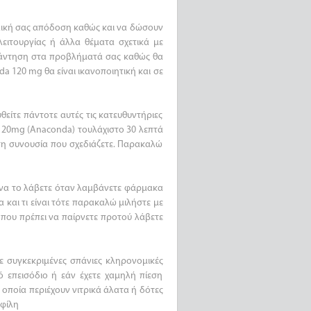
αλική σας απόδοση καθώς και να δώσουν
ειτουργίας ή άλλα θέματα σχετικά με
απάντηση στα προβλήματά σας καθώς θα
 120 mg θα είναι ικανοποιητική και σε
είτε πάντοτε αυτές τις κατευθυντήριες
 120mg (Anaconda) τουλάχιστο 30 λεπτά
ν τη συνουσία που σχεδιάζετε. Παρακαλώ
 να το λάβετε όταν λαμβάνετε φάρμακα
α και τι είναι τότε παρακαλώ μιλήστε με
 που πρέπει να παίρνετε προτού λάβετε
ε συγκεκριμένες σπάνιες κληρονομικές
 επεισόδιο ή εάν έχετε χαμηλή πίεση
 οποία περιέχουν νιτρικά άλατα ή δότες
αφίλη