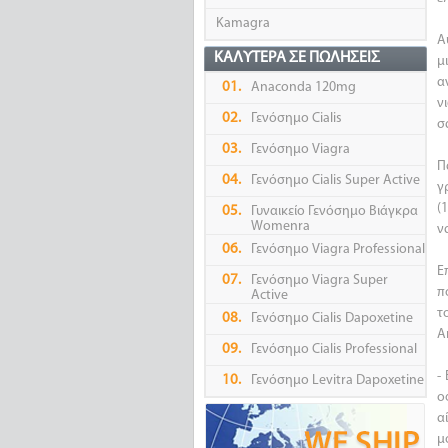
Kamagra
Α
ΚΑΛΎΤΕΡΑ ΣΕ ΠΩΛΉΣΕΙΣ
μ
α
01.
Anaconda 120mg
ν
02.
Γενόσημο Cialis
σ
03.
Γενόσημο Viagra
Π
04.
Γενόσημο Cialis Super Active
γ
(
05.
Γυναικείο Γενόσημο Βιάγκρα
Womenra
ν
06.
Γενόσημο Viagra Professional
Ε
07.
Γενόσημο Viagra Super
π
Active
τ
08.
Γενόσημο Cialis Dapoxetine
A
09.
Γενόσημο Cialis Professional
-
10.
Γενόσημο Levitra Dapoxetine
ο
α
μ