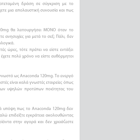
ρατεταμένη δράση σε σύγκριση με το
χετε μια απολαυστική συνουσία και πως
 120mg θα λειτουργήσει ΜΟΝΟ όταν το
τε ανησυχίες για μετά το σεξ; Πάλι, δεν
ολογικά.
ές ώρες, τότε πρέπει να είστε εντάξει
 έχετε πολύ χρόνο να είστε αυθόρμητοι
ς γνωστό ως Anaconda 120mg. Το ενεργό
αστές είναι καλά γνωστές εταιρείες όπως
η των υψηλών προτύπων ποιότητας του
ρά υπόψη πως το Anaconda 120mg δεν
καλώ επιδείξτε εγκράτεια ακολουθώντας
ϊόντα στην αγορά και δεν χρειάζεστε