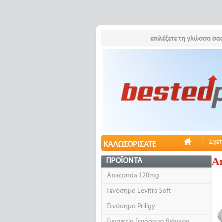
επιλέξετε τη γλώσσα σας
|
Σχετ
ΚΑΛΩΣΟΡΊΣΑΤΕ
A
ΠΡΟΪΌΝΤΑ
Anaconda 120mg
Γενόσημο Levitra Soft
Γενόσημο Priligy
Γυναικείο Γενόσημο Βιάγκρα