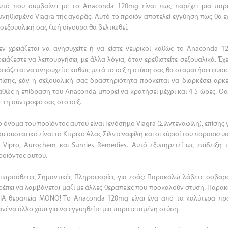
υτό που συμβαίνει με το Anaconda 120mg είναι πως παρέχει μια πα
υνηθισμένο Viagra της αγοράς. Αυτό το προϊόν αποτελεί εγγύηση πως θα έ
 σεξουαλική σας ζωή σίγουρα θα βελτιωθεί.
εν χρειάζεται να ανησυχείτε ή να είστε νευρικοί καθώς το Anaconda
ρειάζεστε να λειτουργήσει, με άλλα λόγια, όταν ερεθιστείτε σεξουαλικά. Έχε
ρειάζεται να ανησυχείτε καθώς μετά το σεξ η στύση σας θα σταματήσει φυσι
πίσης, εάν η σεξουαλική σας δραστηριότητα πρόκειται να διαρκέσει αρκετ
αθώς η επίδραση του Anaconda μπορεί να κρατήσει μέχρι και 4-5 ώρες. Θα
ε τη σύντροφό σας στο σεξ.
ο όνομα του προϊόντος αυτού είναι Γενόσημο Viagra (Σιλντεναφίλη), επίση
ου συστατικό είναι το Κιτρικό Άλας Σιλντεναφίλη και οι κύριοί του παρασκευ
ι Vipro, Aurochem και Sunries Remedies. Αυτό εξυπηρετεί ως επίδειξ
ροϊόντος αυτού.
πιπρόσθετες Σημαντικές Πληροφορίες για εσάς: Παρακαλώ λάβετε σοβα
ρέπει να λαμβάνεται μαζί με άλλες θεραπείες που προκαλούν στύση. Παρα
ΙΑ θεραπεία ΜΟΝΟ! Το Anaconda 120mg είναι ένα από τα καλύτερα προ
ανένα άλλο χάπι για να εγγυηθείτε μια παρατεταμένη στύση.