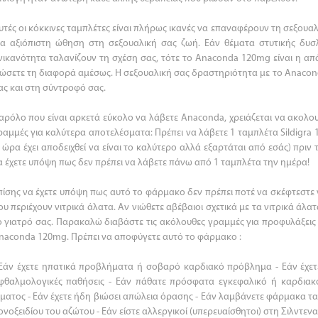
υτές οι κόκκινες ταμπλέτες είναι πλήρως ικανές να επαναφέρουν τη σεξου
ια αξιόπιστη ώθηση στη σεξουαλική σας ζωή. Εάν θέματα στυτικής δυσλ
νικανότητα ταλανίζουν τη σχέση σας, τότε το Anaconda 120mg είναι η 
ιώσετε τη διαφορά αμέσως. Η σεξουαλική σας δραστηριότητα με το Anaconda
ας και στη σύντροφό σας.
αρόλο που είναι αρκετά εύκολο να λάβετε Anaconda, χρειάζεται να ακολουθ
ραμμές για καλύτερα αποτελέσματα: Πρέπει να λάβετε 1 ταμπλέτα Sildigra
1 ώρα έχει αποδειχθεί να είναι το καλύτερο αλλά εξαρτάται από εσάς) πρι
α έχετε υπόψη πως δεν πρέπει να λάβετε πάνω από 1 ταμπλέτα την ημέρα!
πίσης να έχετε υπόψη πως αυτό το φάρμακο δεν πρέπει ποτέ να σκέφτεστε
ου περιέχουν νιτρικά άλατα. Αν νιώθετε αβέβαιοι σχετικά με τα νιτρικά άλατ
ο γιατρό σας. Παρακαλώ διαβάστε τις ακόλουθες γραμμές για προφυλάξεις
naconda 120mg. Πρέπει να αποφύγετε αυτό το φάρμακο :
 Εάν έχετε ηπατικά προβλήματα ή σοβαρό καρδιακό πρόβλημα - Εάν έχετ
φθαλμολογικές παθήσεις - Εάν πάθατε πρόσφατα εγκεφαλικό ή καρδιακό
ίματος - Εάν έχετε ήδη βιώσει απώλεια όρασης - Εάν λαμβάνετε φάρμακα τα
ονοξειδίου του αζώτου - Εάν είστε αλλεργικοί (υπερευαίσθητοι) στη Σιλντεν