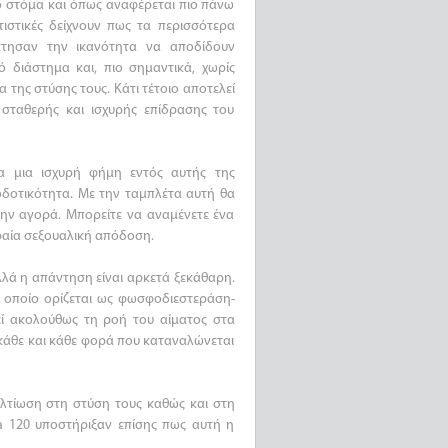
 στόμα και όπως αναφέρεται πιο πάνω
ιστικές δείχνουν πως τα περισσότερα
τησαν την ικανότητα να αποδίδουν
 διάστημα και, πιο σημαντικά, χωρίς
 της στύσης τους. Κάτι τέτοιο αποτελεί
ς σταθερής και ισχυρής επίδρασης του
 μια ισχυρή φήμη εντός αυτής της
οδοτικότητα. Με την ταμπλέτα αυτή θα
ην αγορά. Μπορείτε να αναμένετε ένα
υφαία σεξουαλική απόδοση.
λά η απάντηση είναι αρκετά ξεκάθαρη.
 οποίο ορίζεται ως φωσφοδιεστεράση-
εί ακολούθως τη ροή του αίματος στα
 κάθε και κάθε φορά που καταναλώνεται
ελτίωση στη στύση τους καθώς και στη
 120 υποστήριξαν επίσης πως αυτή η