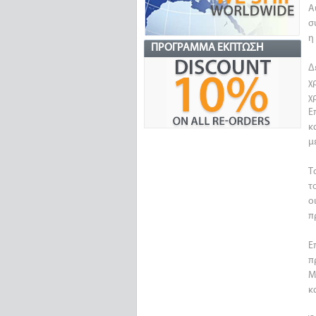
Α
σ
η
ΠΡΌΓΡΑΜΜΑ ΈΚΠΤΩΣΗ
Δ
χ
χ
Ε
κ
μ
Τ
τ
ο
π
Ε
π
Μ
κ