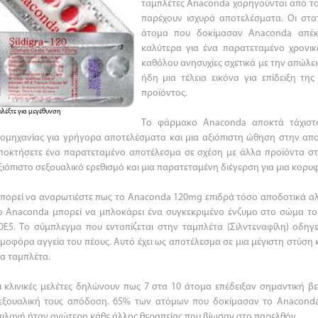
ταμπλέτες Anaconda χορηγούνται από το
παρέχουν ισχυρά αποτελέσματα. Οι στατ
άτομα που δοκίμασαν Anaconda απέκ
καλύτερα για ένα παρατεταμένο χρονικό
καθόλου ανησυχίες σχετικά με την απώλεια
ήδη μια τέλεια εικόνα για επίδειξη τη
προϊόντος.
ιλέξτε για μεγέθυνση
Το φάρμακο Anaconda αποκτά τάχιστα
ιομηχανίας για γρήγορα αποτελέσματα και μια αξιόπιστη ώθηση στην απ
ποκτήσετε ένα παρατεταμένο αποτέλεσμα σε σχέση με άλλα προϊόντα στ
ξιόπιστο σεξουαλικό ερεθισμό και μια παρατεταμένη διέγερση για μια κορ
πορεί να αναρωτιέστε πως το Anaconda 120mg επιδρά τόσο αποδοτικά αλ
ο Anaconda μπορεί να μπλοκάρει ένα συγκεκριμένο ένζυμο στο σώμα το
DE5. Το σύμπλεγμα που εντοπίζεται στην ταμπλέτα (Σιλντεναφίλη) οδηγ
ιμοφόρα αγγεία του πέους. Αυτό έχει ως αποτέλεσμα σε μια μέγιστη στύση
ια ταμπλέτα.
ι κλινικές μελέτες δηλώνουν πως 7 στα 10 άτομα επέδειξαν σημαντική β
εξουαλική τους απόδοση. 65% των ατόμων που δοκίμασαν το Anaconda
πιλογή ήταν ανώτερη κάθε άλλης θεραπείας που βίωσαν στο παρελθόν.