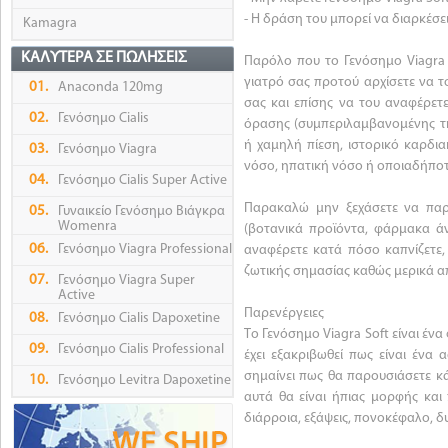
- Η δράση του μπορεί να διαρκέσει
Kamagra
ΚΑΛΎΤΕΡΑ ΣΕ ΠΩΛΉΣΕΙΣ
Παρόλο που το Γενόσημο Viagra S
γιατρό σας προτού αρχίσετε να τ
01.
Anaconda 120mg
σας και επίσης να του αναφέρε
02.
Γενόσημο Cialis
όρασης (συμπεριλαμβανομένης τη
ή χαμηλή πίεση, ιστορικό καρδι
03.
Γενόσημο Viagra
νόσο, ηπατική νόσο ή οποιαδήποτ
04.
Γενόσημο Cialis Super Active
Παρακαλώ μην ξεχάσετε να παρ
05.
Γυναικείο Γενόσημο Βιάγκρα
Womenra
(βοτανικά προϊόντα, φάρμακα ά
06.
Γενόσημο Viagra Professional
αναφέρετε κατά πόσο καπνίζετε,
ζωτικής σημασίας καθώς μερικά α
07.
Γενόσημο Viagra Super
Active
Παρενέργειες
08.
Γενόσημο Cialis Dapoxetine
Το Γενόσημο Viagra Soft είναι έ
09.
Γενόσημο Cialis Professional
έχει εξακριβωθεί πως είναι ένα
σημαίνει πως θα παρουσιάσετε κά
10.
Γενόσημο Levitra Dapoxetine
αυτά θα είναι ήπιας μορφής και
διάρροια, εξάψεις, πονοκέφαλο, 