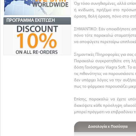
Όχι τόσο συνηθισμένες, αλλά επίσ
ή κνίδωση, πρήξιμο στο πρόσωπ
όραση, θολή όραση, πόνο στο στή
ΠΡΌΓΡΑΜΜΑ ΈΚΠΤΩΣΗ
ΣΗΜΑΝΤΙΚΟ: Εάν οποιαδήποτε από 
πόνο τότε παρακαλώ σταματήστε 
να αποφύγετε περεταίρω επιπλοκέ
Σημαντικές Πληροφορίες για σας σ
Παρακαλώ συγκρατηθείτε στη λή
δόση Γενόσημου Viagra Soft. Το α
τις πιθανότητες να παρουσιάσετε 
δεν υπάρχει λόγος να την αυξήσε
πως το φάρμακο παρουσιάζει μικρ
Επίσης, παρακαλώ να έχετε υπό
διακόψετε κάθε πρόσληψη αλκοόλ 
μπορεί πράγματι να επιβραδύνει τ
Δοσολογία x Ποσότητα