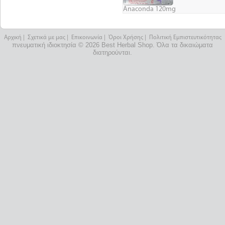
Anaconda 120mg
Αρχική
|
Σχετικά με μας
|
Επικοινωνία
|
Όροι Χρήσης
|
Πολιτική Εμπιστευτικότητας
πνευματική ιδιοκτησία © 2026 Best Herbal Shop. Όλα τα δικαιώματα
διατηρούνται.