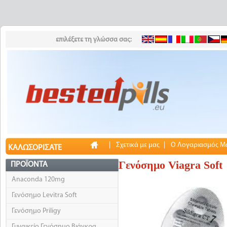
επιλέξετε τη γλώσσα σας:
|
Σχετικά με μας
|
Ο Λογαριασμός Μ
ΚΑΛΩΣΟΡΊΣΑΤΕ
Γενόσημο Viagra Soft
ΠΡΟΪΌΝΤΑ
Anaconda 120mg
Γενόσημο Levitra Soft
Γενόσημο Priligy
Γυναικείο Γενόσημο Βιάγκρα