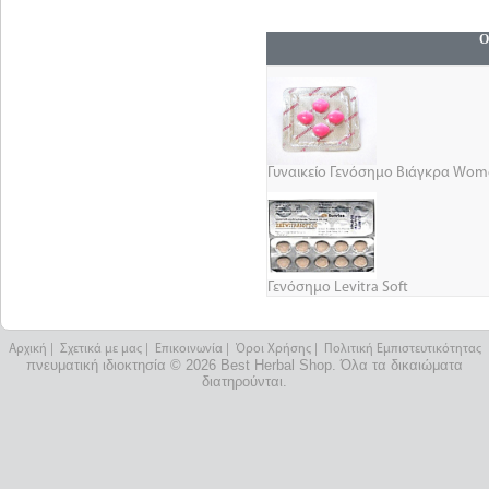
Ο
Γυναικείο Γενόσημο Βιάγκρα Wom
Γενόσημο Levitra Soft
Αρχική
|
Σχετικά με μας
|
Επικοινωνία
|
Όροι Χρήσης
|
Πολιτική Εμπιστευτικότητας
πνευματική ιδιοκτησία © 2026 Best Herbal Shop. Όλα τα δικαιώματα
διατηρούνται.