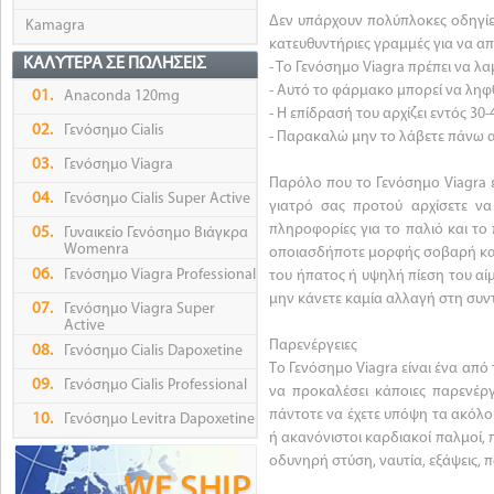
Δεν υπάρχουν πολύπλοκες οδηγίε
Kamagra
κατευθυντήριες γραμμές για να α
ΚΑΛΎΤΕΡΑ ΣΕ ΠΩΛΉΣΕΙΣ
- Το Γενόσημο Viagra πρέπει να λ
- Αυτό το φάρμακο μπορεί να ληφθ
01.
Anaconda 120mg
- Η επίδρασή του αρχίζει εντός 30-
02.
Γενόσημο Cialis
- Παρακαλώ μην το λάβετε πάνω α
03.
Γενόσημο Viagra
Παρόλο που το Γενόσημο Viagra ε
04.
Γενόσημο Cialis Super Active
γιατρό σας προτού αρχίσετε να
πληροφορίες για το παλιό και το
05.
Γυναικείο Γενόσημο Βιάγκρα
Womenra
οποιασδήποτε μορφής σοβαρή κατ
06.
Γενόσημο Viagra Professional
του ήπατος ή υψηλή πίεση του αί
μην κάνετε καμία αλλαγή στη συν
07.
Γενόσημο Viagra Super
Active
Παρενέργειες
08.
Γενόσημο Cialis Dapoxetine
Το Γενόσημο Viagra είναι ένα απ
09.
Γενόσημο Cialis Professional
να προκαλέσει κάποιες παρενέργ
πάντοτε να έχετε υπόψη τα ακόλο
10.
Γενόσημο Levitra Dapoxetine
ή ακανόνιστοι καρδιακοί παλμοί,
οδυνηρή στύση, ναυτία, εξάψεις,