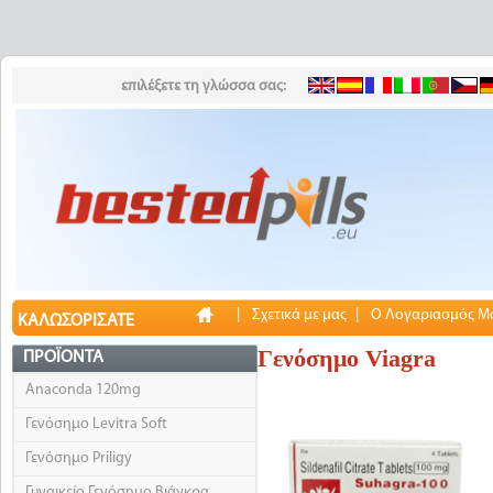
επιλέξετε τη γλώσσα σας:
|
Σχετικά με μας
|
Ο Λογαριασμός Μ
ΚΑΛΩΣΟΡΊΣΑΤΕ
Γενόσημο Viagra
ΠΡΟΪΌΝΤΑ
Anaconda 120mg
Γενόσημο Levitra Soft
Γενόσημο Priligy
Γυναικείο Γενόσημο Βιάγκρα