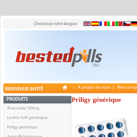
Choisissez votre langue:
|
A propos de nous
|
Mon comp
BIENVENUE INVITÉ
Priligy générique
PRODUITS
Anaconda 120mg
Levitra Soft générique
Priligy générique
Avanafil Générique