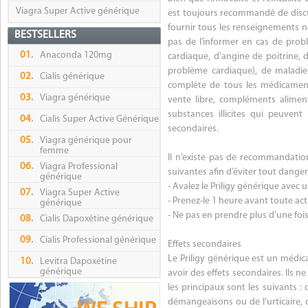
Viagra Super Active générique
est toujours recommandé de discu
fournir tous les renseignements né
BESTSELLERS
pas de l’informer en cas de prob
01.
Anaconda 120mg
cardiaque, d’angine de poitrine, d
problème cardiaque), de maladie
02.
Cialis générique
complète de tous les médicamen
03.
Viagra générique
vente libre, compléments alimen
substances illicites qui peuvent
04.
Cialis Super Active Générique
secondaires.
05.
Viagra générique pour
femme
Il n’existe pas de recommandations
06.
Viagra Professional
suivantes afin d’éviter tout danger 
générique
- Avalez le Priligy générique avec u
07.
Viagra Super Active
- Prenez-le 1 heure avant toute acti
générique
- Ne pas en prendre plus d’une fois
08.
Cialis Dapoxétine générique
09.
Cialis Professional générique
Effets secondaires
Le Priligy générique est un médic
10.
Levitra Dapoxétine
générique
avoir des effets secondaires. Ils 
les principaux sont les suivants :
démangeaisons ou de l’urticaire, d