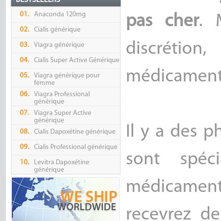
BESTSELLERS
01.
Anaconda 120mg
pas cher
. 
02.
Cialis générique
discrétion
03.
Viagra générique
04.
Cialis Super Active Générique
médicaments 
05.
Viagra générique pour
femme
06.
Viagra Professional
générique
07.
Viagra Super Active
générique
Il y a des 
08.
Cialis Dapoxétine générique
09.
Cialis Professional générique
sont spéc
10.
Levitra Dapoxétine
générique
médicaments
recevrez d