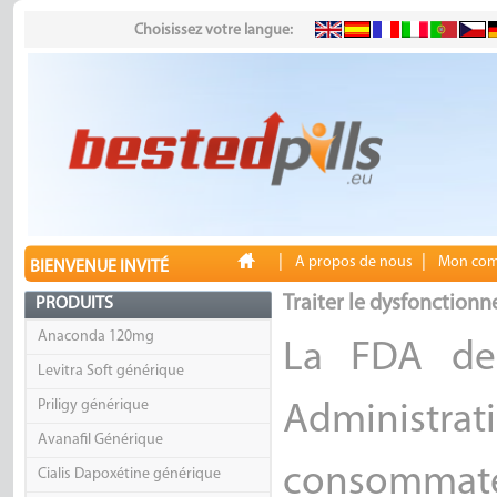
Choisissez votre langue:
|
|
A propos de nous
Mon com
BIENVENUE INVITÉ
Traiter le dysfonctionn
PRODUITS
Anaconda 120mg
La FDA des
Levitra Soft générique
Priligy générique
Administra
Avanafil Générique
consommat
Cialis Dapoxétine générique