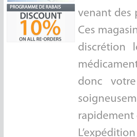
PROGRAMME DE RABAIS
venant des 
Ces magasin
discrétion
médicament
donc votr
soigneuse
rapidement 
L’expédi