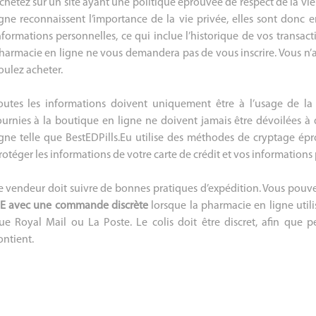
chetez sur un site ayant une politique éprouvée de respect de la vi
igne reconnaissent l’importance de la vie privée, elles sont donc
nformations personnelles, ce qui inclue l’historique de vos transacti
harmacie en ligne ne vous demandera pas de vous inscrire. Vous n’
oulez acheter.
outes les informations doivent uniquement être à l’usage de l
ournies à la boutique en ligne ne doivent jamais être dévoilées à
igne telle que BestEDPills.Eu utilise des méthodes de cryptage é
rotéger les informations de votre carte de crédit et vos informations
e vendeur doit suivre de bonnes pratiques d’expédition. Vous pouv
E avec une commande discrète
lorsque la pharmacie en ligne utili
ue Royal Mail ou La Poste. Le colis doit être discret, afin que p
ontient.