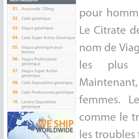
BESTSELLERS
01.
Anaconda 120mg
pour homme
02.
Cialis générique
Le Citrate d
03.
Viagra générique
04.
Cialis Super Active Générique
nom de Viag
05.
Viagra générique pour
femme
06.
Viagra Professional
les plus
générique
07.
Viagra Super Active
générique
Maintenant, 
08.
Cialis Dapoxétine générique
09.
Cialis Professional générique
femmes. L
10.
Levitra Dapoxétine
générique
comme le tr
les troubles 