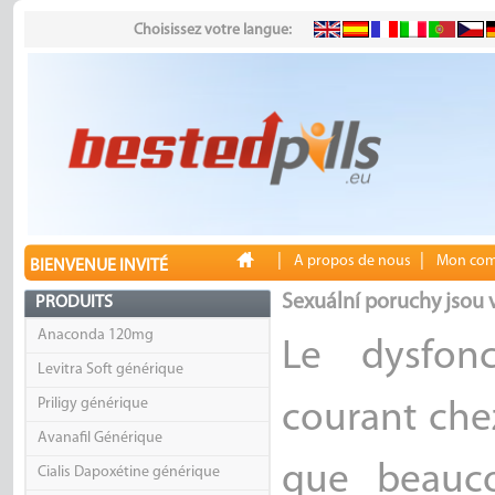
Choisissez votre langue:
|
|
A propos de nous
Mon com
BIENVENUE INVITÉ
Sexuální poruchy jsou v
PRODUITS
Anaconda 120mg
Le dysfonc
Levitra Soft générique
Priligy générique
courant che
Avanafil Générique
que beauc
Cialis Dapoxétine générique