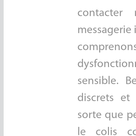
contacter 
messagerie 
compren
dysfonctio
sensible. B
discrets e
sorte que p
le colis c