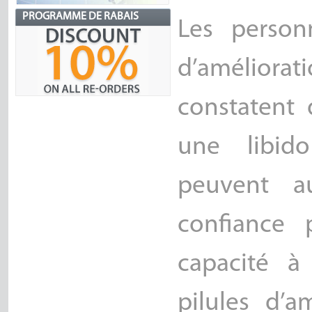
PROGRAMME DE RABAIS
Les person
d’améliorat
constatent 
une libido
peuvent au
confiance 
capacité à
pilules d’a