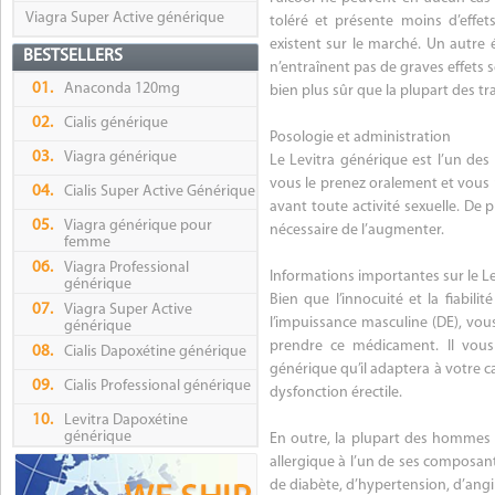
Viagra Super Active générique
toléré et présente moins d’effet
existent sur le marché. Un autre é
BESTSELLERS
n’entraînent pas de graves effets 
01.
Anaconda 120mg
bien plus sûr que la plupart des tr
02.
Cialis générique
Posologie et administration
03.
Viagra générique
Le Levitra générique est l’un des 
vous le prenez oralement et vous p
04.
Cialis Super Active Générique
avant toute activité sexuelle. De 
05.
Viagra générique pour
nécessaire de l’augmenter.
femme
06.
Viagra Professional
Informations importantes sur le L
générique
Bien que l’innocuité et la fiabi
07.
Viagra Super Active
l’impuissance masculine (DE), vou
générique
prendre ce médicament. Il vous 
08.
Cialis Dapoxétine générique
générique qu’il adaptera à votre c
09.
Cialis Professional générique
dysfonction érectile.
10.
Levitra Dapoxétine
générique
En outre, la plupart des hommes d
allergique à l’un de ses composa
de diabète, d’hypertension, d’ang