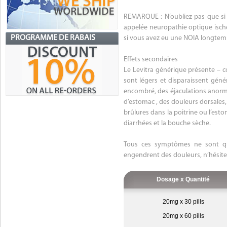
REMARQUE : N’oubliez pas que si
appelée neuropathie optique isch
PROGRAMME DE RABAIS
si vous avez eu une NOIA longtem
Effets secondaires
Le Levitra générique présente – 
sont légers et disparaissent gén
encombré, des éjaculations anorma
d’estomac , des douleurs dorsales,
brûlures dans la poitrine ou l’est
diarrhées et la bouche sèche.
Tous ces symptômes ne sont que
engendrent des douleurs, n’hésit
Dosage x Quantité
20mg x 30 pills
20mg x 60 pills