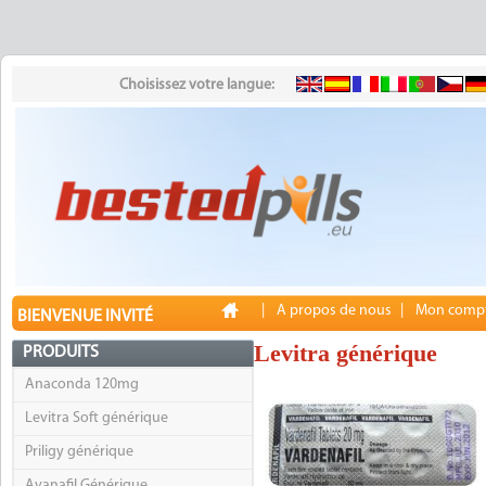
Choisissez votre langue:
|
A propos de nous
|
Mon comp
BIENVENUE INVITÉ
Levitra générique
PRODUITS
Anaconda 120mg
Levitra Soft générique
Priligy générique
Avanafil Générique