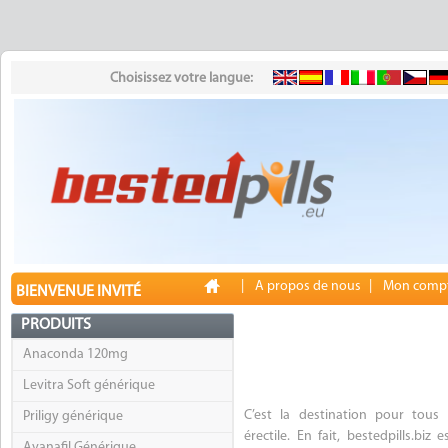
Choisissez votre langue:
|
A propos de nous
|
Mon comp
BIENVENUE INVITÉ
PRODUITS
Anaconda 120mg
Levitra Soft générique
C’est la destination pour tous
Priligy générique
érectile. En fait, bestedpills.bi
Avanafil Générique