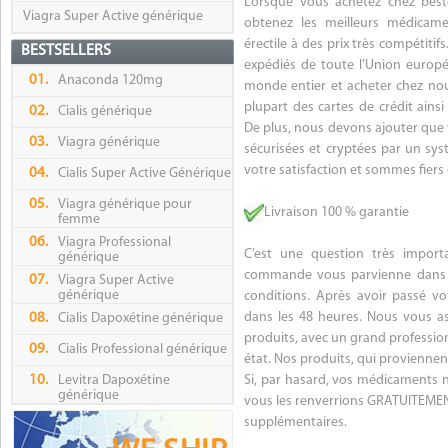
Lorsque vous achetez chez beste
Viagra Super Active générique
obtenez les meilleurs médicame
érectile à des prix très compétitif
BESTSELLERS
expédiés de toute l’Union europ
01.
Anaconda 120mg
monde entier et acheter chez nou
plupart des cartes de crédit ains
02.
Cialis générique
De plus, nous devons ajouter que 
03.
Viagra générique
sécurisées et cryptées par un sy
votre satisfaction et sommes fiers 
04.
Cialis Super Active Générique
05.
Viagra générique pour
Livraison 100 % garantie
femme
06.
Viagra Professional
C’est une question très impor
générique
commande vous parvienne dans le
07.
Viagra Super Active
générique
conditions. Après avoir passé v
dans les 48 heures. Nous vous a
08.
Cialis Dapoxétine générique
produits, avec un grand profession
09.
Cialis Professional générique
état. Nos produits, qui proviennen
10.
Levitra Dapoxétine
Si, par hasard, vos médicaments n’
générique
vous les renverrions GRATUITEMEN
supplémentaires.