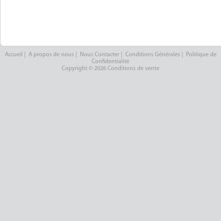
Accueil
|
A propos de nous
|
Nous Contacter
|
Conditions Générales
|
Politique de
Confidentialité
Copyright © 2026 Conditions de vente