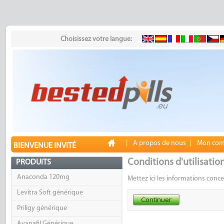
Choisissez votre langue:
|
A propos de nous
|
Mon com
BIENVENUE INVITÉ
Conditions d'utilisatio
PRODUITS
Anaconda 120mg
Mettez ici les informations conce
Levitra Soft générique
Priligy générique
Avanafil Générique