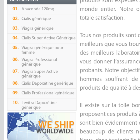
BESTSELLERS
produits sont expédiés 
monde entier. Notre ob
01.
Anaconda 120mg
totale satisfaction.
02.
Cialis générique
03.
Viagra générique
Tous nos produits sont d
04.
Cialis Super Active Générique
meilleurs que vous trouve
05.
Viagra générique pour
femme
des meilleurs laborato
06.
Viagra Professional
vous donner l’assurance
générique
probants. Notre objectif
07.
Viagra Super Active
générique
hommes souffrant de 
08.
Cialis Dapoxétine générique
produits de qualité à de
09.
Cialis Professional générique
10.
Levitra Dapoxétine
Il existe sur la toile 
générique
proposent ces produits 
sont bien évidemment qu
beaucoup de clients ne