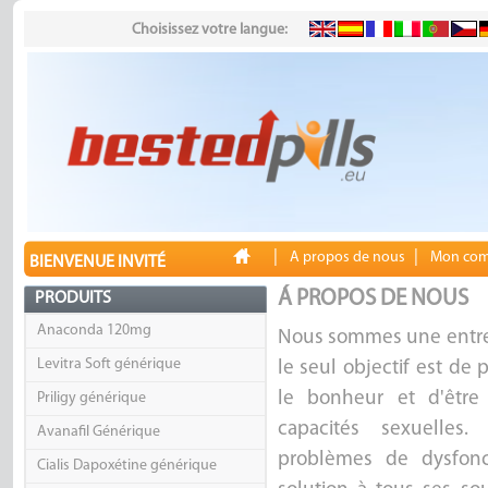
Choisissez votre langue:
|
|
A propos de nous
Mon com
BIENVENUE INVITÉ
Á PROPOS DE NOUS
PRODUITS
Anaconda 120mg
Nous sommes une entrep
Levitra Soft générique
le seul objectif est de
le bonheur et d'être
Priligy générique
capacités sexuelles
Avanafil Générique
problèmes de dysfonc
Cialis Dapoxétine générique