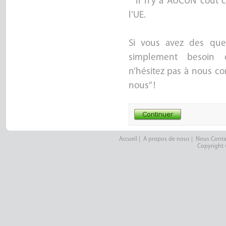
* Il n’y a AUCUN coût 
l’UE.
Si vous avez des que
simplement besoin d’
n’hésitez pas à nous co
nous’’ !
Accueil
|
A propos de nous
|
Nous Conta
Copyright 