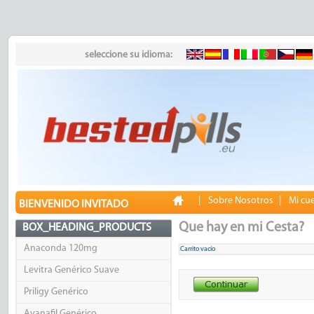
seleccione su idioma:
|
Sobre Nosotros
|
Mi cu
BIENVENIDO INVITADO
Que hay en mi Cesta?
BOX_HEADING_PRODUCTS
Anaconda 120mg
Carrito vacío
Levitra Genérico Suave
Priligy Genérico
Avanafil Genérico