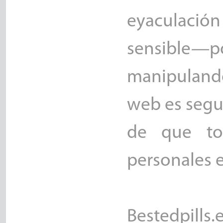
eyaculaci
sensible—p
manipuland
web es segur
de que tod
personales e
Bestedpills