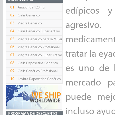
SUPERVENTAS
01.
Anaconda 120mg
edípicos y
02.
Cialis Genérico
agresivo
03.
Viagra Genérico
04.
Cialis Genérico Super Activo
medicamento
05.
Viagra Genérico para la Mujer
06.
Viagra Genérico Profesional
tratar la ey
07.
Viagra Genérico Super Activo
08.
Cialis Dapoxetina Genérico
es uno de 
09.
Cialis Genérico Profesional
10.
Levitra Dapoxetina Genérico
mercado par
puede mejo
incluso ayuda
PROGRAMA DE DESCUENTO