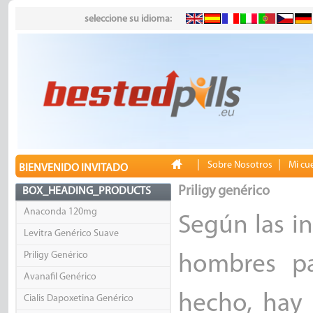
seleccione su idioma:
|
|
Sobre Nosotros
Mi cu
BIENVENIDO INVITADO
Priligy genérico
BOX_HEADING_PRODUCTS
Anaconda 120mg
Según las i
Levitra Genérico Suave
Priligy Genérico
hombres pa
Avanafil Genérico
hecho, hay
Cialis Dapoxetina Genérico