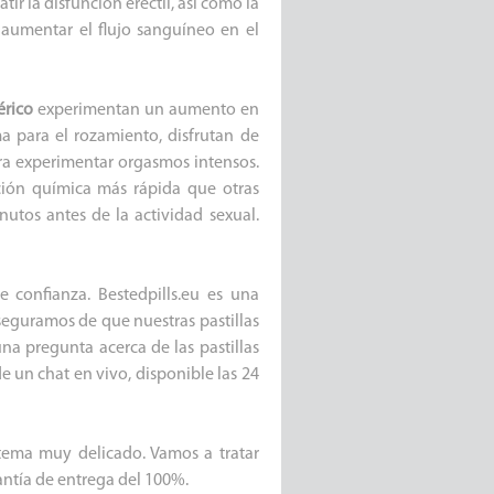
r la disfunción eréctil, así como la
umentar el flujo sanguíneo en el
érico
experimentan un aumento en
a para el rozamiento, disfrutan de
ra experimentar orgasmos intensos.
ción química más rápida que otras
nutos antes de la actividad sexual.
e confianza. Bestedpills.eu es una
eguramos de que nuestras pastillas
una pregunta acerca de las pastillas
de un chat en vivo, disponible las 24
 tema muy delicado. Vamos a tratar
antía de entrega del 100%.