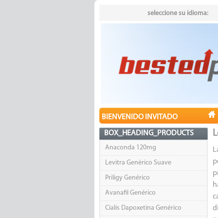
seleccione su idioma:
BIENVENIDO INVITADO
L
BOX_HEADING_PRODUCTS
Anaconda 120mg
L
p
Levitra Genérico Suave
p
Priligy Genérico
h
Avanafil Genérico
c
Cialis Dapoxetina Genérico
d