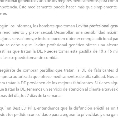
rofesional genérico
es uno de los mejores medicamentos para combati
mpotencia. Este medicamento puede hacer más que simplemente a
ene.
egún los informes, los hombres que toman
Levitra profesional gen
u rendimiento y placer sexual. Desarrollan una sensibilidad máxim
ejores sensaciones, e incluso pueden obtener energía adicional pa
sto se debe a que Levitra profesional genérico ofrece una absor
astillas que tratan la DE. Puedes tomar esta pastilla de 10 a 15 mi
ncluso se puede tomar sin comida.
segúrate de comprar pastillas que tratan la DE de fabricantes d
mpresa autorizada que ofrece medicamentos de alta calidad. Nos as
ara tratar la DE provienen de los mejores fabricantes. Si tienes alg
ue tratan la DE, tenemos un servicio de atención al cliente a través 
oras del día, los 7 días de la semana.
quí en Best ED Pills, entendemos que la disfunción eréctil es un
odos tus pedidos con cuidado para asegurar tu privacidad y una gar