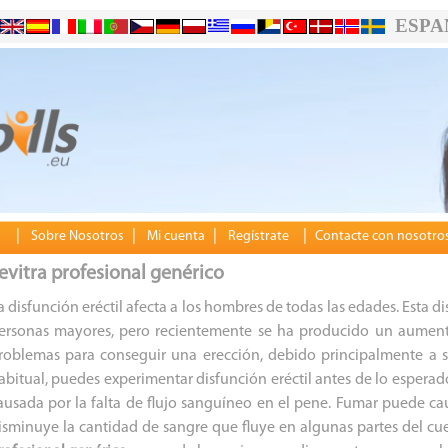
ESPA
|
|
|
|
Sobre Nosotros
Mi cuenta
Regístrate
Contacte con nosotro
evitra profesional genérico
a disfunción eréctil afecta a los hombres de todas las edades. Esta d
ersonas mayores, pero recientemente se ha producido un aumen
roblemas para conseguir una erección, debido principalmente a su
abitual, puedes experimentar disfunción eréctil antes de lo esperado
ausada por la falta de flujo sanguíneo en el pene. Fumar puede cau
isminuye la cantidad de sangre que fluye en algunas partes del cuer