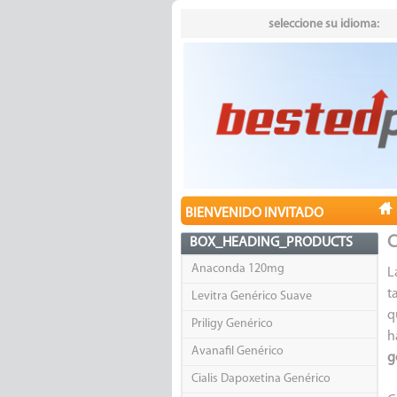
seleccione su idioma:
BIENVENIDO INVITADO
C
BOX_HEADING_PRODUCTS
Anaconda 120mg
L
t
Levitra Genérico Suave
q
Priligy Genérico
h
Avanafil Genérico
g
Cialis Dapoxetina Genérico