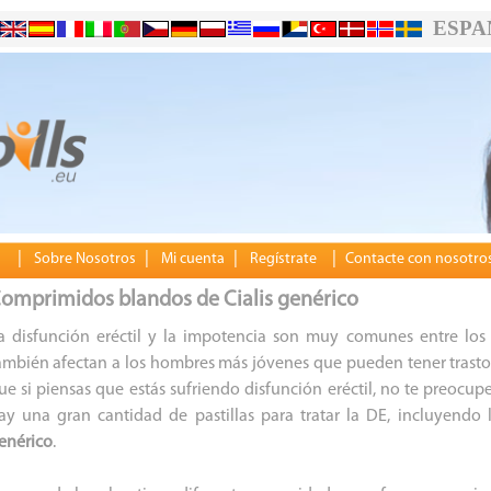
ESPA
|
|
|
|
Sobre Nosotros
Mi cuenta
Regístrate
Contacte con nosotro
omprimidos blandos de Cialis genérico
a disfunción eréctil y la impotencia son muy comunes entre lo
ambién afectan a los hombres más jóvenes que pueden tener trastorn
ue si piensas que estás sufriendo disfunción eréctil, no te preocup
ay una gran cantidad de pastillas para tratar la DE, incluyendo
enérico
.