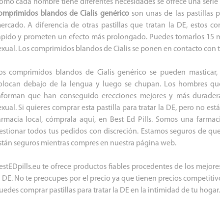
omo cada hombre tiene diferentes necesidades se ofrece una serie d
omprimidos blandos de Cialis genérico
son unas de las pastillas 
ercado. A diferencia de otras pastillas que tratan la DE, estos
ápido y prometen un efecto más prolongado. Puedes tomarlos 15 m
exual. Los comprimidos blandos de Cialis se ponen en contacto con tu
os comprimidos blandos de Cialis genérico se pueden masticar,
olocan debajo de la lengua y luego se chupan. Los hombres qu
nforman que han conseguido erecciones mejores y más durader
exual. Si quieres comprar esta pastilla para tratar la DE, pero no est
armacia local, cómprala aquí, en Best Ed Pills. Somos una farma
estionar todos tus pedidos con discreción. Estamos seguros de que
stán seguros mientras compres en nuestra página web.
estEDpills.eu te ofrece productos fiables procedentes de los mejores
a DE. No te preocupes por el precio ya que tienen precios competitiv
uedes comprar pastillas para tratar la DE en la intimidad de tu hogar.