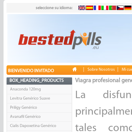
seleccione su idioma:
|
|
Sobre Nosotros
Mi cu
BIENVENIDO INVITADO
Viagra profesional gen
BOX_HEADING_PRODUCTS
Anaconda 120mg
La disfu
Levitra Genérico Suave
Priligy Genérico
principalme
Avanafil Genérico
tales com
Cialis Dapoxetina Genérico