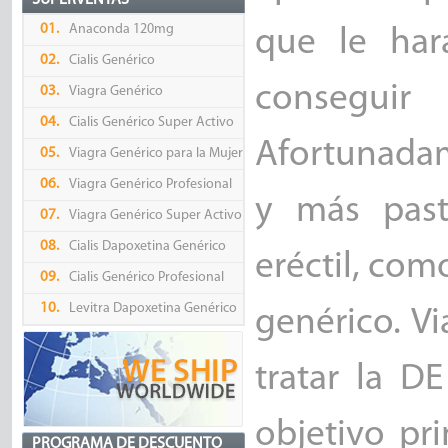
SUPERVENTAS
01.
Anaconda 120mg
que le har
02.
Cialis Genérico
consegui
03.
Viagra Genérico
04.
Cialis Genérico Super Activo
Afortunadam
05.
Viagra Genérico para la Mujer
06.
Viagra Genérico Profesional
y más pasti
07.
Viagra Genérico Super Activo
08.
Cialis Dapoxetina Genérico
eréctil, com
09.
Cialis Genérico Profesional
10.
Levitra Dapoxetina Genérico
genérico. Vi
tratar la D
objetivo pr
PROGRAMA DE DESCUENTO