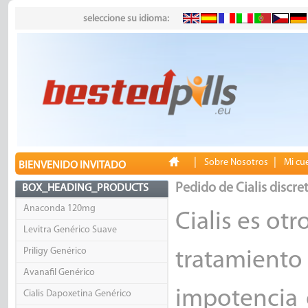
seleccione su idioma:
|
|
Sobre Nosotros
Mi cu
BIENVENIDO INVITADO
Pedido de Cialis discre
BOX_HEADING_PRODUCTS
Anaconda 120mg
Cialis es o
Levitra Genérico Suave
Priligy Genérico
tratamiento
Avanafil Genérico
impotencia 
Cialis Dapoxetina Genérico