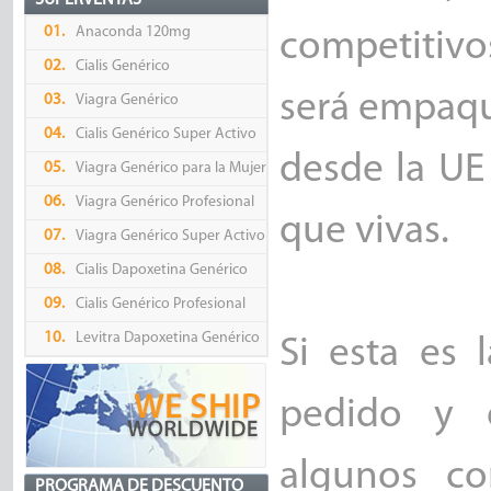
SUPERVENTAS
01.
Anaconda 120mg
competitiv
02.
Cialis Genérico
será empaqu
03.
Viagra Genérico
04.
Cialis Genérico Super Activo
desde la UE
05.
Viagra Genérico para la Mujer
06.
Viagra Genérico Profesional
que vivas.
07.
Viagra Genérico Super Activo
08.
Cialis Dapoxetina Genérico
09.
Cialis Genérico Profesional
10.
Levitra Dapoxetina Genérico
Si esta es 
pedido y q
algunos co
PROGRAMA DE DESCUENTO