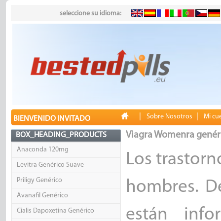
seleccione su idioma:
|
|
Sobre Nosotros
Mi cu
BIENVENIDO INVITADO
Viagra Womenra genér
BOX_HEADING_PRODUCTS
Anaconda 120mg
Los trastorn
Levitra Genérico Suave
Priligy Genérico
hombres. D
Avanafil Genérico
están inf
Cialis Dapoxetina Genérico