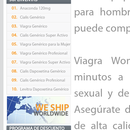
SUPERVENTAS
01.
Anaconda 120mg
para hombr
02.
Cialis Genérico
puede compr
03.
Viagra Genérico
04.
Cialis Genérico Super Activo
05.
Viagra Genérico para la Mujer
06.
Viagra Genérico Profesional
Viagra Wo
07.
Viagra Genérico Super Activo
08.
Cialis Dapoxetina Genérico
minutos a 
09.
Cialis Genérico Profesional
10.
Levitra Dapoxetina Genérico
sexual y de
Asegúrate 
de alta cal
PROGRAMA DE DESCUENTO