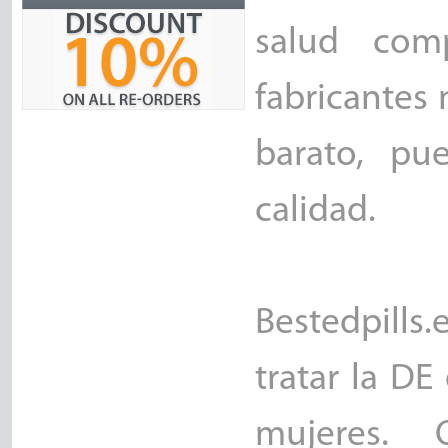
salud com
fabricantes
barato, pu
calidad.
Bestedpills.
tratar la D
mujeres. 