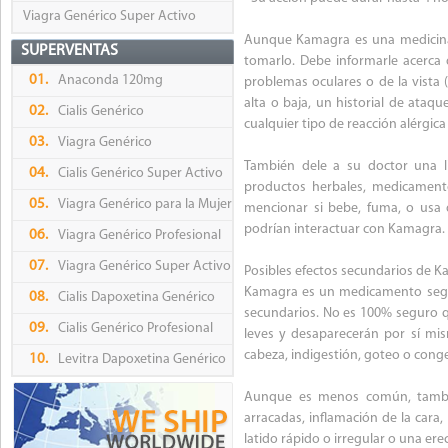
Viagra Genérico Super Activo
Aunque Kamagra es una medicina 
SUPERVENTAS
tomarlo. Debe informarle acerca 
01.
Anaconda 120mg
problemas oculares o de la vista 
alta o baja, un historial de ataq
02.
Cialis Genérico
cualquier tipo de reacción alérgica a
03.
Viagra Genérico
También dele a su doctor una 
04.
Cialis Genérico Super Activo
productos herbales, medicamento
05.
Viagra Genérico para la Mujer
mencionar si bebe, fuma, o usa 
podrían interactuar con Kamagra.
06.
Viagra Genérico Profesional
07.
Viagra Genérico Super Activo
Posibles efectos secundarios de 
Kamagra es un medicamento segu
08.
Cialis Dapoxetina Genérico
secundarios. No es 100% seguro q
09.
Cialis Genérico Profesional
leves y desaparecerán por sí mi
cabeza, indigestión, goteo o conge
10.
Levitra Dapoxetina Genérico
Aunque es menos común, tambié
arracadas, inflamación de la cara,
latido rápido o irregular o una ere