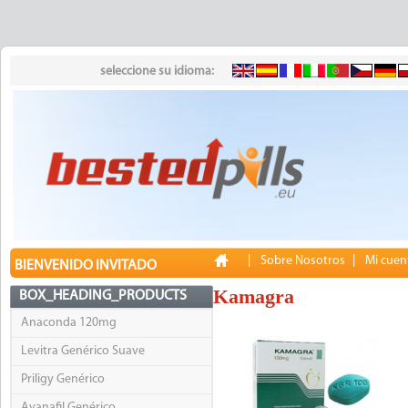
seleccione su idioma:
|
Sobre Nosotros
|
Mi cuen
BIENVENIDO INVITADO
Kamagra
BOX_HEADING_PRODUCTS
Anaconda 120mg
Levitra Genérico Suave
Priligy Genérico
Avanafil Genérico