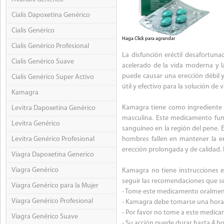
Cialis Dapoxetina Genérico
Cialis Genérico
Haga Click para agrandar
Cialis Genérico Profesional
La disfunción eréctil desafortu
Cialis Genérico Suave
acelerado de la vida moderna y l
puede causar una erección débil
Cialis Genérico Super Activo
útil y efectivo para la solución de
Kamagra
Kamagra tiene como ingrediente ac
Levitra Dapoxetina Genérico
masculina. Este medicamento func
Levitra Genérico
sanguíneo en la región del pene. E
Levitra Genérico Profesional
hombres fallen en mantener la e
erección prolongada y de calidad.
Viagra Dapoxetina Generico
Viagra Genérico
Kamagra no tiene instrucciones es
seguir las recomendaciones que se
Viagra Genérico para la Mujer
- Tome este medicamento oralment
Viagra Genérico Profesional
- Kamagra debe tomarse una hora a
- Por favor no tome a este medica
Viagra Genérico Suave
- Su acción puede durar hasta 4 ho