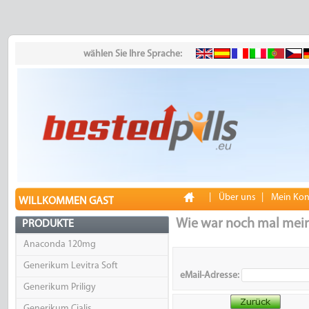
wählen Sie Ihre Sprache:
|
Über uns
|
Mein Kon
WILLKOMMEN GAST
Wie war noch mal mein
PRODUKTE
Anaconda 120mg
Generikum Levitra Soft
eMail-Adresse:
Generikum Priligy
Generikum Cialis