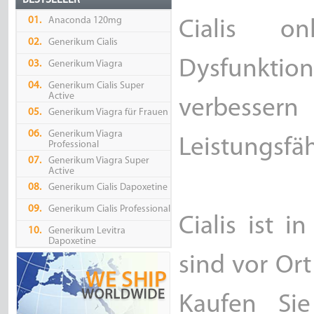
BESTSELLER
01.
Anaconda 120mg
Cialis o
02.
Generikum Cialis
Dysfunkt
03.
Generikum Viagra
04.
Generikum Cialis Super
Active
verbess
05.
Generikum Viagra für Frauen
06.
Generikum Viagra
Leistungsfäh
Professional
07.
Generikum Viagra Super
Active
08.
Generikum Cialis Dapoxetine
09.
Generikum Cialis Professional
Cialis ist i
10.
Generikum Levitra
Dapoxetine
sind vor Or
Kaufen Sie