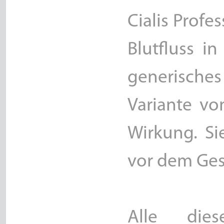
Cialis Profe
Blutfluss i
generisches
Variante von
Wirkung. S
vor dem Ges
Alle die