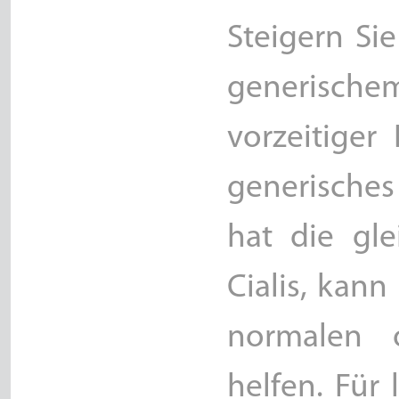
Steigern Si
generische
vorzeitiger
generisches
hat die gl
Cialis, kann
normalen o
helfen. Für