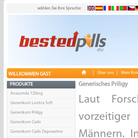
wählen Sie Ihre Sprache:
|
|
Über uns
Mein Kon
WILLKOMMEN GAST
Generisches Priligy
PRODUKTE
Anaconda 120mg
Laut Fors
Generikum Levitra Soft
Generikum Priligy
vorzeitiger
Generikum Cialis
Männern. I
Generikum Cialis Dapoxetine