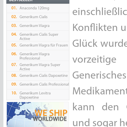
BESTSELLER
01.
Anaconda 120mg
einschließ
02.
Generikum Cialis
Konflikten u
03.
Generikum Viagra
04.
Generikum Cialis Super
Active
Glück wurd
05.
Generikum Viagra für Frauen
06.
Generikum Viagra
vorzeitige
Professional
07.
Generikum Viagra Super
Active
Generisches 
08.
Generikum Cialis Dapoxetine
09.
Generikum Cialis Professional
Medikamente
10.
Generikum Levitra
Dapoxetine
kann den G
und sogar he