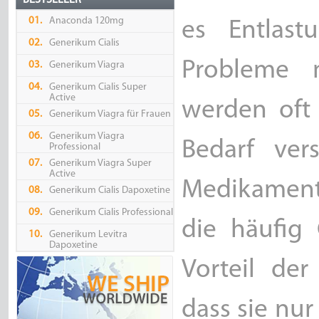
BESTSELLER
01.
Anaconda 120mg
es Entlast
02.
Generikum Cialis
Probleme 
03.
Generikum Viagra
04.
Generikum Cialis Super
Active
werden oft
05.
Generikum Viagra für Frauen
06.
Generikum Viagra
Bedarf vers
Professional
07.
Generikum Viagra Super
Active
Medikament 
08.
Generikum Cialis Dapoxetine
09.
Generikum Cialis Professional
die häufig 
10.
Generikum Levitra
Dapoxetine
Vorteil der
dass sie nur