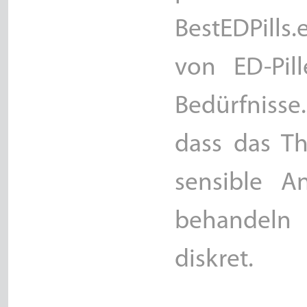
BestEDPills.
von ED-Pill
Bedürfniss
dass das Th
sensible A
behandeln 
diskret.