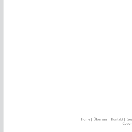
Home
|
Über uns
|
Kontakt
|
Ges
Copyr