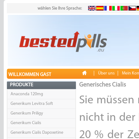
wählen Sie Ihre Sprache:
|
|
Über uns
Mein Kon
WILLKOMMEN GAST
Generisches Cialis
PRODUKTE
Anaconda 120mg
Sie müssen 
Generikum Levitra Soft
Generikum Priligy
nicht in der
Generikum Cialis
20 % der Ze
Generikum Cialis Dapoxetine