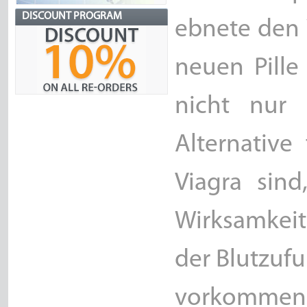
DISCOUNT PROGRAM
ebnete den 
neuen Pille 
nicht nur 
Alternative 
Viagra sin
Wirksamkei
der Blutzufuh
vorkommende