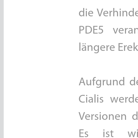
die Verhind
PDE5 veran
längere Ere
Aufgrund de
Cialis wer
Versionen d
Es ist w