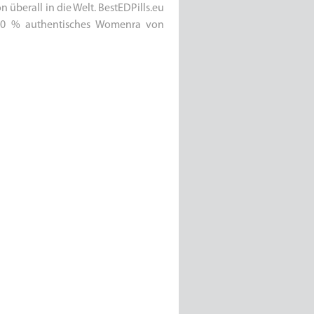
überall in die Welt. BestEDPills.eu
 100 % authentisches Womenra von