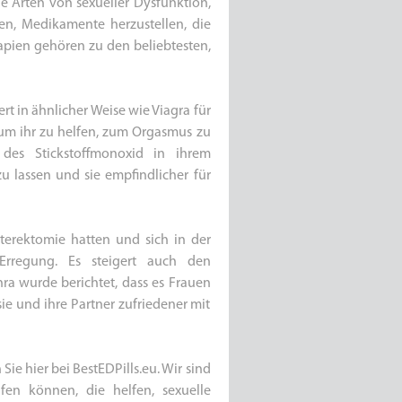
e Arten von sexueller Dysfunktion,
n, Medikamente herzustellen, die
pien gehören zu den beliebtesten,
rt in ähnlicher Weise wie Viagra für
 um ihr zu helfen, zum Orgasmus zu
des Stickstoffmonoxid in ihrem
u lassen und sie empfindlicher für
sterektomie hatten und sich in der
rregung. Es steigert auch den
ra wurde berichtet, dass es Frauen
ie und ihre Partner zufriedener mit
e hier bei BestEDPills.eu. Wir sind
en können, die helfen, sexuelle