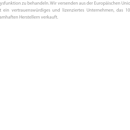
ysfunktion zu behandeln. Wir versenden aus der Europäischen Union 
st ein vertrauenswürdiges und lizenziertes Unternehmen, das
amhaften Herstellern verkauft.