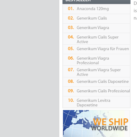
BESTSELLER
D
01.
Anaconda 120mg
i
n
02.
Generikum Cialis
03.
Generikum Viagra
04.
Generikum Cialis Super
Active
05.
Generikum Viagra für Frauen
06.
Generikum Viagra
Professional
07.
Generikum Viagra Super
Active
08.
Generikum Cialis Dapoxetine
09.
Generikum Cialis Professional
10.
Generikum Levitra
Dapoxetine