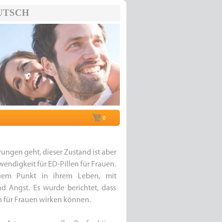
UTSCH
0
ungen geht, dieser Zustand ist aber
endigkeit für ED-Pillen für Frauen.
inem Punkt in ihrem Leben, mit
d Angst. Es wurde berichtet, dass
 für Frauen wirken können.