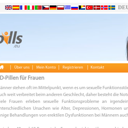
DE
|
|
|
|
Über uns
Mein Konto
Registrieren
Kontakt
D-Pillen für Frauen
änner stehen oft im Mittelpunkt, wenn es um sexuelle Funktionsstör
uch weit verbreitet beim anderen Geschlecht, daher besteht die Notw
iele Frauen erleben sexuelle Funktionsprobleme an irgende
nterschiedlichen Ursachen wie Alter, Depressionen, Hormonen un
inige Behandlungen von erektilen Dysfunktionen bei Männern auch