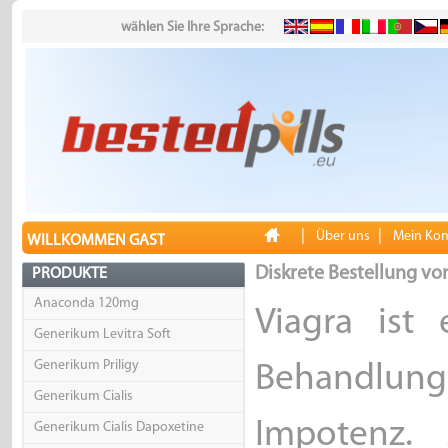
wählen Sie Ihre Sprache:
|
|
Über uns
Mein Kon
WILLKOMMEN GAST
Diskrete Bestellung vo
PRODUKTE
Anaconda 120mg
Viagra ist
Generikum Levitra Soft
Generikum Priligy
Behandlung 
Generikum Cialis
Impotenz.
Generikum Cialis Dapoxetine