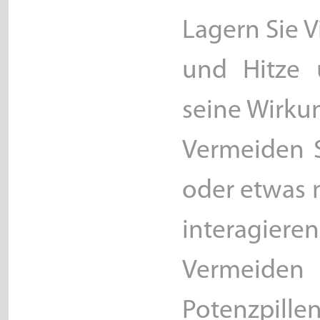
Lagern Sie V
und Hitze 
seine Wirku
Vermeiden 
oder etwas m
interagieren
Vermeiden
Potenzpille