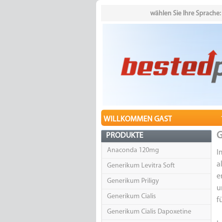
wählen Sie Ihre Sprache:
WILLKOMMEN GAST
G
PRODUKTE
Anaconda 120mg
I
a
Generikum Levitra Soft
e
Generikum Priligy
u
Generikum Cialis
f
Generikum Cialis Dapoxetine