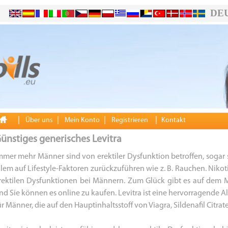
DE
|
|
|
|
Über uns
Mein Konto
Registrieren
Kontakt
ünstiges generisches Levitra
mmer mehr Männer sind von erektiler Dysfunktion betroffen, sogar s
llem auf Lifestyle-Faktoren zurückzuführen wie z. B. Rauchen. Nikot
rektilen Dysfunktionen bei Männern. Zum Glück gibt es auf dem M
nd Sie können es online zu kaufen. Levitra ist eine hervorragende Al
ür Männer, die auf den Hauptinhaltsstoff von Viagra, Sildenafil Citrate