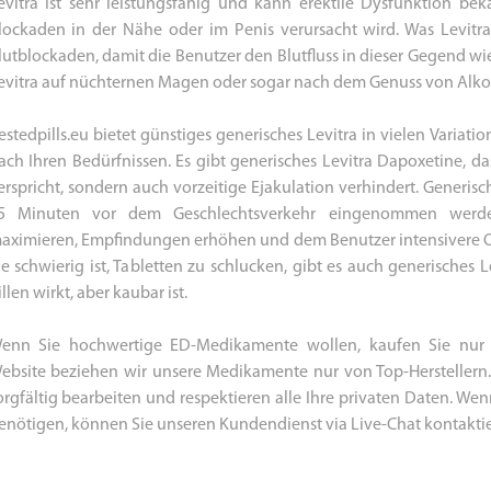
evitra ist sehr leistungsfähig und kann erektile Dysfunktion be
lockaden in der Nähe oder im Penis verursacht wird. Was Levitra
lutblockaden, damit die Benutzer den Blutfluss in dieser Gegend wied
evitra auf nüchternen Magen oder sogar nach dem Genuss von Alk
estedpills.eu bietet günstiges generisches Levitra in vielen Variatio
ach Ihren Bedürfnissen. Es gibt generisches Levitra Dapoxetine, da
erspricht, sondern auch vorzeitige Ejakulation verhindert. Generisc
5 Minuten vor dem Geschlechtsverkehr eingenommen werden
aximieren, Empfindungen erhöhen und dem Benutzer intensivere 
ie schwierig ist, Tabletten zu schlucken, gibt es auch generisches L
illen wirkt, aber kaubar ist.
enn Sie hochwertige ED-Medikamente wollen, kaufen Sie nur von
ebsite beziehen wir unsere Medikamente nur von Top-Herstellern.
orgfältig bearbeiten und respektieren alle Ihre privaten Daten. Wen
enötigen, können Sie unseren Kundendienst via Live-Chat kontaktie