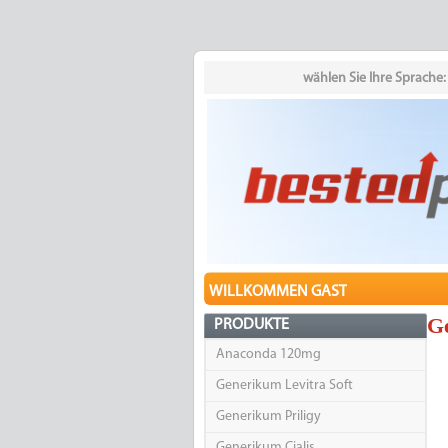
wählen Sie Ihre Sprache:
WILLKOMMEN GAST
Ge
PRODUKTE
Anaconda 120mg
Generikum Levitra Soft
Generikum Priligy
Generikum Cialis