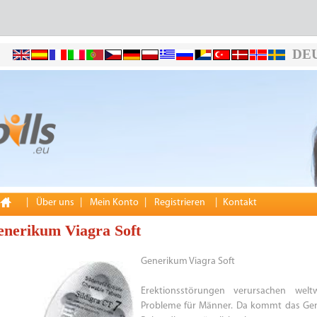
DE
|
Über uns
|
Mein Konto
|
Registrieren
|
Kontakt
nerikum Viagra Soft
Generikum Viagra Soft
Erektionsstörungen verursachen wel
Probleme für Männer. Da kommt das Gene