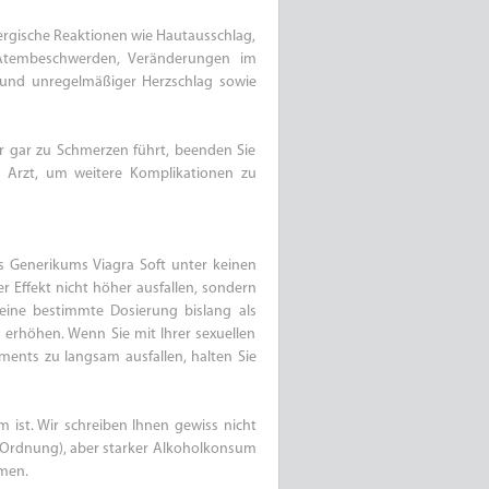
ergische Reaktionen wie Hautausschlag,
, Atembeschwerden, Veränderungen im
 und unregelmäßiger Herzschlag sowie
r gar zu Schmerzen führt, beenden Sie
 Arzt, um weitere Komplikationen zu
des Generikums Viagra Soft unter keinen
Effekt nicht höher ausfallen, sondern
 eine bestimmte Dosierung bislang als
u erhöhen. Wenn Sie mit Ihrer sexuellen
ments zu langsam ausfallen, halten Sie
ist. Wir schreiben Ihnen gewiss nicht
in Ordnung), aber starker Alkoholkonsum
amen.