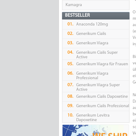
Kamagra
O
BESTSELLER
m
01.
Anaconda 120mg
a
(
02.
Generikum Cialis
V
03.
Generikum Viagra
i
04.
Generikum Cialis Super
B
Active
v
05.
Generikum Viagra für Frauen
ü
06.
Generikum Viagra
e
Professional
G
07.
Generikum Viagra Super
Active
N
08.
Generikum Cialis Dapoxetine
D
09.
Generikum Cialis Professional
a
b
10.
Generikum Levitra
Dapoxetine
e
s
V