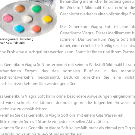
Behandlung männlicher Impotenz genau z
Ihr Wirkstoff Sildenafil Citrat erhöht 
Geschlechtsverkehrs eine vollständige Ere
Das Generikum Viagra Soft ist eine übe
Generikums Viagra. Dieses Medikament ist 
schneller. Das Generikum Viagra Soft hi
r eine grössere Darstellung
cken Sie auf das Bild.
dabei, eine erhebliche Steifigkeit zu ent
hne Probleme durchgeführt werden kann. Somit ist Ihnen und Ihrem Partner 
as Generikum Viagra Soft unterbindet mit seinem Wirkstoff Sildenafil Citra
orhandenen Enzym, das den normalen Blutfluss in das männlic
eschlechtsverkehrs beschränkt). Dadurch erreichen Sie eine vol
eschlechtsverkehr endlich wieder genießen.
as Generikum Viagra Soft kann ohne besondere Anweisungen eingenomme
nd wirkt schnell. Sie können dennoch gerne die folgenden Hinweise b
rgebnisse zu gewährleisten:
 Nehmen Sie das Generikum Viagra Soft oral mit einem Glas Wasser ein.
Bitte nehmen Sie es 1 Stunde vor jeder sexuellen Aktivität ein.
 Nehmen Sie das Generikum Viagra Soft keinesfalls mehr als einmal pro Tag zu
 Die Wirkung kann bis zu 4-5 Stunden andauern.