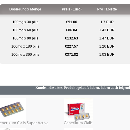
Dosierung x Menge
Preis (Euro)
Pro Tablette
100mg x 30 pills
€51.06
1.7 EUR
100mg x 60 pills
€86.04
1.43 EUR
100mg x 90 pills
€132.63
1.47 EUR
100mg x 180 pills
€227.57
1.26 EUR
100mg x 360 pills
€371.82
1.03 EUR
Kunden, die dieses Produkt gekauft haben, haben auch folgend
enerikum Cialis Super Active
Generikum Cialis