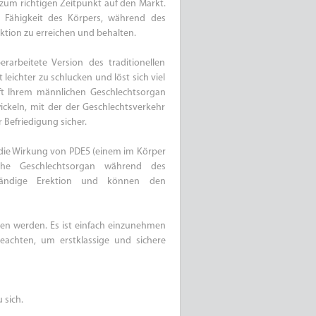
um richtigen Zeitpunkt auf den Markt.
die Fähigkeit des Körpers, während des
ktion zu erreichen und behalten.
rarbeitete Version des traditionellen
leichter zu schlucken und löst sich viel
lft Ihrem männlichen Geschlechtsorgan
wickeln, mit der der Geschlechtsverkehr
Befriedigung sicher.
t die Wirkung von PDE5 (einem im Körper
he Geschlechtsorgan während des
lständige Erektion und können den
n werden. Es ist einfach einzunehmen
eachten, um erstklassige und sichere
 sich.