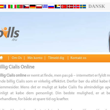
DANSK
|
|
|
|
Om Os
Min konto
Tilmeld dig
Kontakt os
illig Cialis Online
illig Cialis online
er nemt at finde, men pas på – internettet er fyldt m
inde billig Cialis som er virkelig effektivt. Derfor bør du altid købe
jemmesider. Mens det er muligt at købe Cialis fra almindelige a
inligt at købe dem personligt. Din bedste mulighed, er at be
orhandlere, for både at spare tid og kræfter.