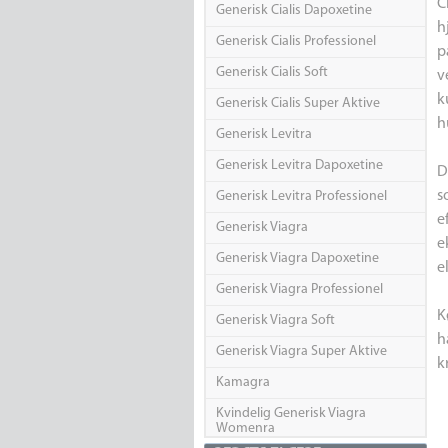
C
Generisk Cialis Dapoxetine
h
Generisk Cialis Professionel
p
Generisk Cialis Soft
v
k
Generisk Cialis Super Aktive
h
Generisk Levitra
Generisk Levitra Dapoxetine
D
s
Generisk Levitra Professionel
e
Generisk Viagra
e
Generisk Viagra Dapoxetine
e
Generisk Viagra Professionel
K
Generisk Viagra Soft
h
Generisk Viagra Super Aktive
k
Kamagra
Kvindelig Generisk Viagra
Womenra