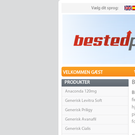
Vælg dit sprog:
VELKOMMEN GÆST
B
PRODUKTER
Anaconda 120mg
B
f
Generisk Levitra Soft
h
Generisk Priligy
p
Generisk Avanafil
f
Generisk Cialis