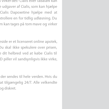
virker det? Cialis eller Tadalafil kan
ge udgaver af Cialis, som kan hjælpe
l Cialis Dapoxetine hjælpe med at
rollere en for tidlig udløsning. Du
som kan tages på tom mave og virker
side er et licenseret online apotek,
Du skal ikke spekulere over prisen,
e dit helbred ved at købe Cialis til
 piller vil sandsynligvis ikke virke,
der sendes til hele verden. Hvis du
t tilgængelig 24/7. Alle velkendte
og diskret.