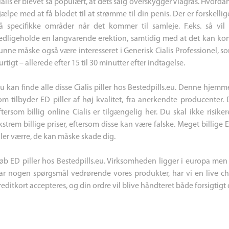
ialis er blevet så populært, at dets salg overskygger Viagras. Hvordan 
jælpe med at få blodet til at strømme til din penis. Der er forskelli
å specifikke områder når det kommer til samleje. F.eks. så vi
edligeholde en langvarende erektion, samtidig med at det kan kont
unne måske også være interesseret i Generisk Cialis Professionel, 
urtigt – allerede efter 15 til 30 minutter efter indtagelse.
u kan finde alle disse Cialis piller hos Bestedpills.eu. Denne hjemme
om tilbyder ED piller af høj kvalitet, fra anerkendte producenter. 
ftersom billig online Cialis er tilgængelig her. Du skal ikke risiker
kstrem billige priser, eftersom disse kan være falske. Meget billige ED
ller værre, de kan måske skade dig.
øb ED piller hos Bestedpills.eu. Virksomheden ligger i europa men 
ar nogen spørgsmål vedrørende vores produkter, har vi en live cha
reditkort accepteres, og din ordre vil blive håndteret både forsigtigt 