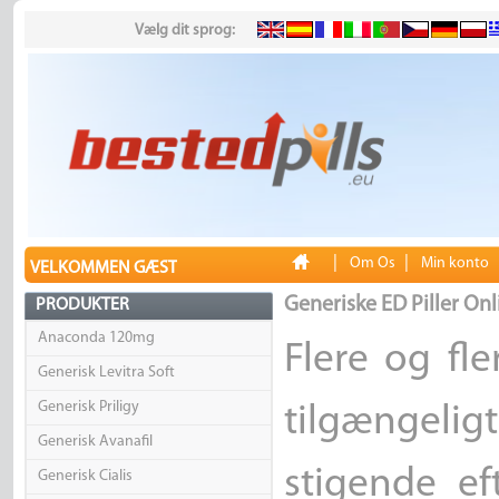
Vælg dit sprog:
|
|
Om Os
Min konto
VELKOMMEN GÆST
Generiske ED Piller Onl
PRODUKTER
Anaconda 120mg
Flere og fl
Generisk Levitra Soft
Generisk Priligy
tilgængelig
Generisk Avanafil
stigende ef
Generisk Cialis