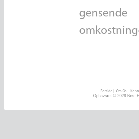
gensende
omkostninge
Forside
|
Om Os
|
Konta
Ophavsret © 2026 Best He