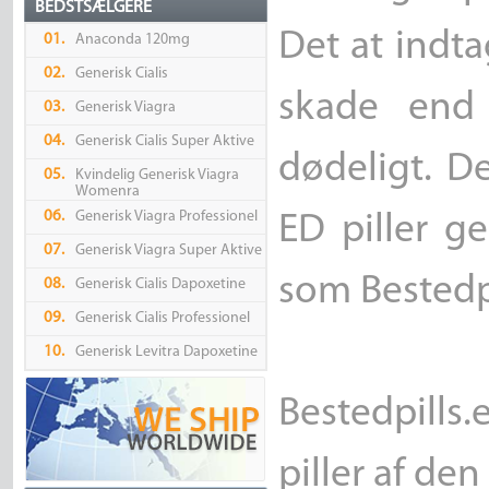
BEDSTSÆLGERE
Det at indta
01.
Anaconda 120mg
02.
Generisk Cialis
skade end 
03.
Generisk Viagra
04.
Generisk Cialis Super Aktive
dødeligt. De
05.
Kvindelig Generisk Viagra
Womenra
06.
Generisk Viagra Professionel
ED piller 
07.
Generisk Viagra Super Aktive
som Bestedpi
08.
Generisk Cialis Dapoxetine
09.
Generisk Cialis Professionel
10.
Generisk Levitra Dapoxetine
Bestedpills
piller af den