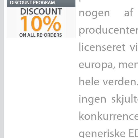
DISCOUNT PROGRAM
nogen af
producente
licenseret 
europa, men 
hele verden
ingen skjul
konkurrenc
generiske ED