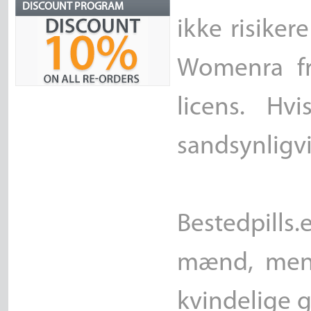
DISCOUNT PROGRAM
ikke risiker
Womenra fr
licens. Hv
sandsynligvis
Bestedpills.e
mænd, men o
kvindelige 