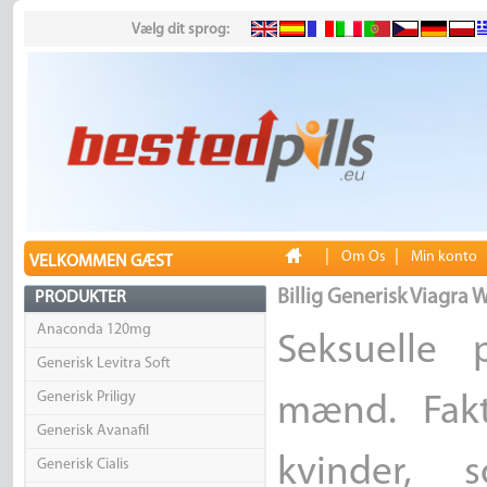
Vælg dit sprog:
|
|
Om Os
Min konto
VELKOMMEN GÆST
Billig Generisk Viagra
PRODUKTER
Anaconda 120mg
Seksuelle
Generisk Levitra Soft
Generisk Priligy
mænd. Fakt
Generisk Avanafil
kvinder, 
Generisk Cialis