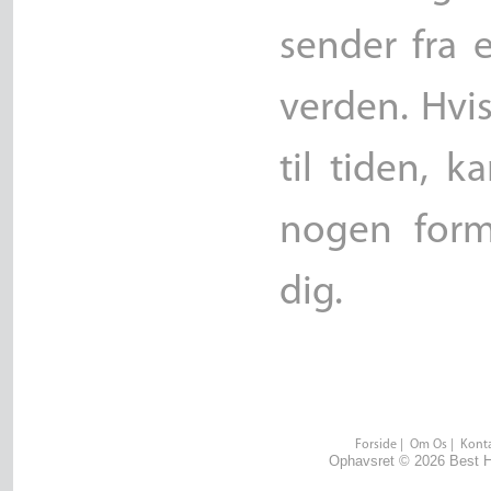
sender fra 
verden. Hvi
til tiden, 
nogen form
dig.
Forside
|
Om Os
|
Konta
Ophavsret © 2026 Best He