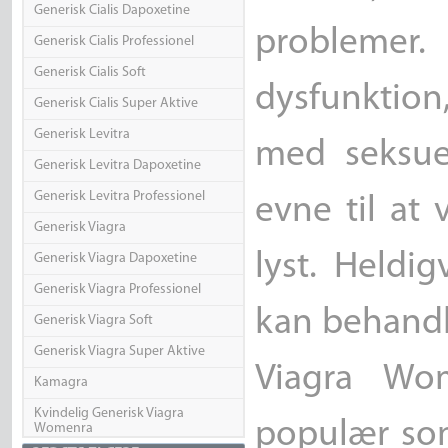
Generisk Cialis Dapoxetine
problemer.
Generisk Cialis Professionel
Generisk Cialis Soft
dysfunktion
Generisk Cialis Super Aktive
Generisk Levitra
med seksue
Generisk Levitra Dapoxetine
Generisk Levitra Professionel
evne til at
Generisk Viagra
lyst. Heldi
Generisk Viagra Dapoxetine
Generisk Viagra Professionel
kan behandl
Generisk Viagra Soft
Generisk Viagra Super Aktive
Viagra Wo
Kamagra
Kvindelig Generisk Viagra
populær so
Womenra