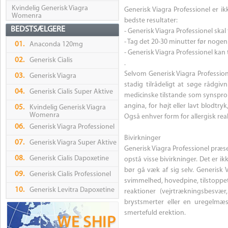
Kvindelig Generisk Viagra
Generisk Viagra Professionel er i
Womenra
bedste resultater:
BEDSTSÆLGERE
- Generisk Viagra Professionel skal
- Tag det 20-30 minutter før nogen 
01.
Anaconda 120mg
- Generisk Viagra Professionel kan
02.
Generisk Cialis
.
Selvom Generisk Viagra Professione
03.
Generisk Viagra
stadig tilrådeligt at søge rådgi
04.
Generisk Cialis Super Aktive
medicinske tilstande som synspr
angina, for højt eller lavt blodtry
05.
Kvindelig Generisk Viagra
Womenra
Også enhver form for allergisk rea
06.
Generisk Viagra Professionel
Bivirkninger
07.
Generisk Viagra Super Aktive
Generisk Viagra Professionel præ
08.
Generisk Cialis Dapoxetine
opstå visse bivirkninger. Det er i
bør gå væk af sig selv. Generisk
09.
Generisk Cialis Professionel
svimmelhed, hovedpine, tilstoppet 
10.
Generisk Levitra Dapoxetine
reaktioner (vejrtrækningsbesvær,
brystsmerter eller en uregelmæ
smertefuld erektion.