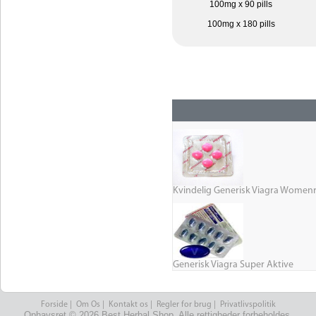
100mg x 90 pills
100mg x 180 pills
Kvindelig Generisk Viagra Women
Generisk Viagra Super Aktive
Forside
|
Om Os
|
Kontakt os
|
Regler for brug
|
Privatlivspolitik
Ophavsret © 2026 Best Herbal Shop. Alle rettigheder forbeholdes.