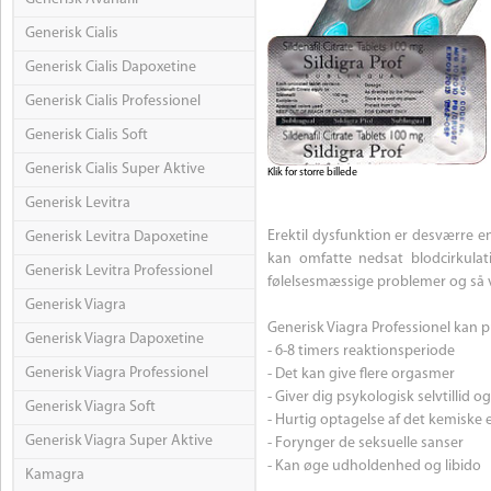
Generisk Cialis
Generisk Cialis Dapoxetine
Generisk Cialis Professionel
Generisk Cialis Soft
Generisk Cialis Super Aktive
Klik for storre billede
Generisk Levitra
Erektil dysfunktion er desværre en
Generisk Levitra Dapoxetine
kan omfatte nedsat blodcirkulat
Generisk Levitra Professionel
følelsesmæssige problemer og så v
Generisk Viagra
Generisk Viagra Professionel kan
Generisk Viagra Dapoxetine
- 6-8 timers reaktionsperiode
Generisk Viagra Professionel
- Det kan give flere orgasmer
- Giver dig psykologisk selvtillid og
Generisk Viagra Soft
- Hurtig optagelse af det kemiske
Generisk Viagra Super Aktive
- Forynger de seksuelle sanser
- Kan øge udholdenhed og libido
Kamagra