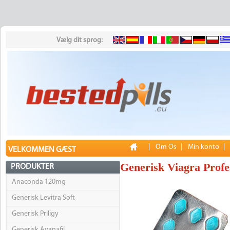
Vælg dit sprog:
|
Om Os
|
Min konto
|
VELKOMMEN GÆST
Generisk Viagra Profe
PRODUKTER
Anaconda 120mg
Generisk Levitra Soft
Generisk Priligy
Generisk Avanafil