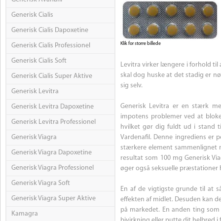
Generisk Cialis
Generisk Cialis Dapoxetine
Klik for storre billede
Generisk Cialis Professionel
Generisk Cialis Soft
Levitra virker længere i forhold t
skal dog huske at det stadig er nø
Generisk Cialis Super Aktive
sig selv.
Generisk Levitra
Generisk Levitra er en stærk me
Generisk Levitra Dapoxetine
impotens problemer ved at blokere
Generisk Levitra Professionel
hvilket gør dig fuldt ud i stand 
Generisk Viagra
Vardenafil. Denne ingrediens er pe
stærkere element sammenlignet me
Generisk Viagra Dapoxetine
resultat som 100 mg Generisk Viag
Generisk Viagra Professionel
øger også seksuelle præstationer h
Generisk Viagra Soft
En af de vigtigste grunde til at
Generisk Viagra Super Aktive
effekten af midlet. Desuden kan de
på markedet. En anden ting som bø
Kamagra
bivirkning eller putte dit helbred 