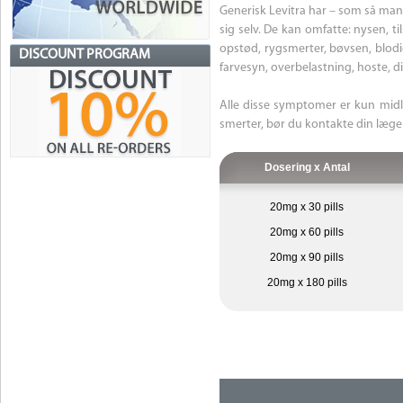
Generisk Levitra har – som så mang
sig selv. De kan omfatte: nysen, t
opstød, rygsmerter, bøvsen, blod
DISCOUNT PROGRAM
farvesyn, overbelastning, hoste, d
Alle disse symptomer er kun midl
smerter, bør du kontakte din læg
Dosering x Antal
20mg x 30 pills
20mg x 60 pills
20mg x 90 pills
20mg x 180 pills