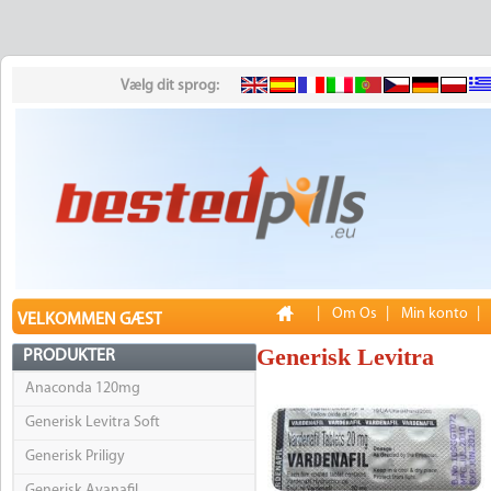
Vælg dit sprog:
|
Om Os
|
Min konto
|
VELKOMMEN GÆST
Generisk Levitra
PRODUKTER
Anaconda 120mg
Generisk Levitra Soft
Generisk Priligy
Generisk Avanafil