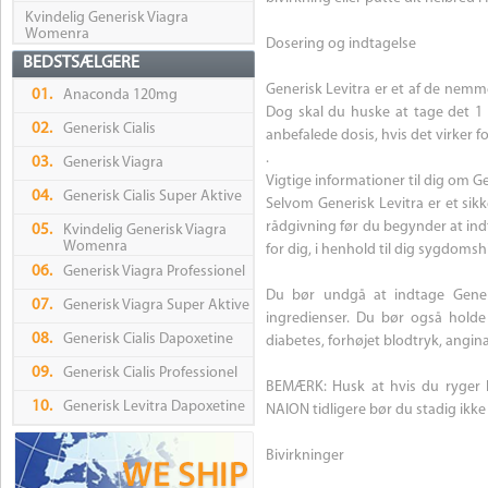
Kvindelig Generisk Viagra
Womenra
Dosering og indtagelse
BEDSTSÆLGERE
Generisk Levitra er et af de nemm
01.
Anaconda 120mg
Dog skal du huske at tage det 1 
02.
Generisk Cialis
anbefalede dosis, hvis det virker fo
.
03.
Generisk Viagra
Vigtige informationer til dig om G
04.
Generisk Cialis Super Aktive
Selvom Generisk Levitra er et si
rådgivning før du begynder at ind
05.
Kvindelig Generisk Viagra
Womenra
for dig, i henhold til dig sygdomsh
06.
Generisk Viagra Professionel
Du bør undgå at indtage Generi
07.
Generisk Viagra Super Aktive
ingredienser. Du bør også holde 
08.
Generisk Cialis Dapoxetine
diabetes, forhøjet blodtryk, angi
09.
Generisk Cialis Professionel
BEMÆRK: Husk at hvis du ryger 
10.
Generisk Levitra Dapoxetine
NAION tidligere bør du stadig ikke
Bivirkninger