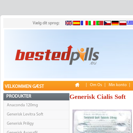
Vælg dit sprog:
|
Om Os
|
Min konto
|
VELKOMMEN GÆST
Generisk Cialis Soft
PRODUKTER
Anaconda 120mg
Generisk Levitra Soft
Generisk Priligy
Generisk Avanafil