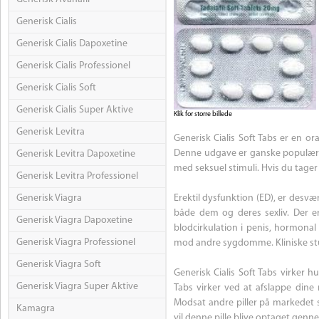
Generisk Cialis
Generisk Cialis Dapoxetine
Generisk Cialis Professionel
Generisk Cialis Soft
Generisk Cialis Super Aktive
Klik for storre billede
Generisk Levitra
Generisk Cialis Soft Tabs er en o
Denne udgave er ganske populær f
Generisk Levitra Dapoxetine
med seksuel stimuli. Hvis du tager
Generisk Levitra Professionel
Generisk Viagra
Erektil dysfunktion (ED), er des
både dem og deres sexliv. Der er
Generisk Viagra Dapoxetine
blodcirkulation i penis, hormonal
Generisk Viagra Professionel
mod andre sygdomme. Kliniske studi
Generisk Viagra Soft
Generisk Cialis Soft Tabs virker h
Generisk Viagra Super Aktive
Tabs virker ved at afslappe dine
Modsat andre piller på markedet så
Kamagra
vil denne pille blive optaget gen