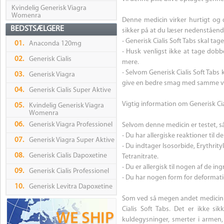
Kvindelig Generisk Viagra
Womenra
Denne medicin virker hurtigt og 
BEDSTSÆLGERE
sikker på at du læser nedenstående 
- Generisk Cialis Soft Tabs skal ta
01.
Anaconda 120mg
- Husk venligst ikke at tage dobbe
02.
Generisk Cialis
mere.
- Selvom Generisk Cialis Soft Tabs 
03.
Generisk Viagra
give en bedre smag med samme vi
04.
Generisk Cialis Super Aktive
Vigtig information om Generisk Cia
05.
Kvindelig Generisk Viagra
Womenra
06.
Generisk Viagra Professionel
Selvom denne medicin er testet, s
- Du har allergiske reaktioner til 
07.
Generisk Viagra Super Aktive
- Du indtager Isosorbide, Erythrityl
08.
Generisk Cialis Dapoxetine
Tetranitrate.
- Du er allergisk til nogen af de in
09.
Generisk Cialis Professionel
- Du har nogen form for deformatio
10.
Generisk Levitra Dapoxetine
Som ved så megen andet medicin p
Cialis Soft Tabs. Det er ikke si
kuldegysninger, smerter i armen,