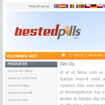
Vælg dit sprog:
|
|
Om Os
Min konto
VELKOMMEN GÆST
Om Os
PRODUKTER
Anaconda 120mg
Vi er et firma som e
Generisk Levitra Soft
hjælpe mænd med at
nydelse. Alle som lider
Generisk Priligy
at bestedpills.biz har 
Generisk Avanafil
ønsker at hjælpe dig me
Generisk Cialis