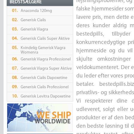
rejsningsproblemer, og 
BEDSTSÆLGERE
falske hjemmesider som 
01.
Anaconda 120mg
lavere pris, men dette 
02.
Generisk Cialis
deres kunder aldrig 
03.
Generisk Viagra
bestedpills, tilby
04.
Generisk Cialis Super Aktive
konkurrencedygtige pr
05.
Kvindelig Generisk Viagra
hjemmeside og du vil 
Womenra
skjulte omkostninger
06.
Generisk Viagra Professionel
veldokumenteret. Der e
07.
Generisk Viagra Super Aktive
du leder efter vores prod
08.
Generisk Cialis Dapoxetine
betaler. bestedpills
09.
Generisk Cialis Professionel
privatlivs- og sikkerheds
10.
Generisk Levitra Dapoxetine
Vi respekterer dine 
udleveret, solgt eller u
produkter er af den beds
den bedste løsning til d