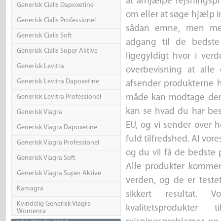
at afhjælpe rejsningspr
Generisk Cialis Dapoxetine
om eller at søge hjælp 
Generisk Cialis Professionel
sådan emne, men med
Generisk Cialis Soft
adgang til de bedste 
Generisk Cialis Super Aktive
ligegyldigt hvor i ver
Generisk Levitra
overbevisning at alle 
Generisk Levitra Dapoxetine
afsender produkterne h
Generisk Levitra Professionel
måde kan modtage dem
kan se hvad du har best
Generisk Viagra
EU, og vi sender over h
Generisk Viagra Dapoxetine
fuld tilfredshed. Al vore
Generisk Viagra Professionel
og du vil få de bedste 
Generisk Viagra Soft
Alle produkter kommer
Generisk Viagra Super Aktive
verden, og de er testet
Kamagra
sikkert resultat. 
Kvindelig Generisk Viagra
kvalitetsprodukt
Womenra