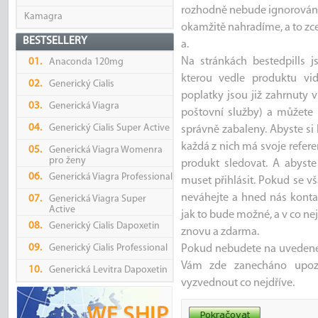
rozhodně nebude ignorována.
Kamagra
okamžitě nahradíme, a to zc
BESTSELLERY
a.
Na stránkách bestedpills j
01.
Anaconda 120mg
kterou vedle produktu vidí
02.
Generický Cialis
poplatky jsou již zahrnuty 
03.
Generická Viagra
poštovní služby) a můžete s
04.
Generický Cialis Super Active
správně zabaleny. Abyste si 
každá z nich má svoje refer
05.
Generická Viagra Womenra
pro ženy
produkt sledovat. A abyste
06.
Generická Viagra Professional
muset přihlásit. Pokud se vš
neváhejte a hned nás kontak
07.
Generická Viagra Super
Active
jak to bude možné, a v co n
08.
Generický Cialis Dapoxetin
znovu a zdarma.
09.
Generický Cialis Professional
Pokud nebudete na uvedené 
Vám zde zanecháno upozo
10.
Generická Levitra Dapoxetin
vyzvednout co nejdříve.