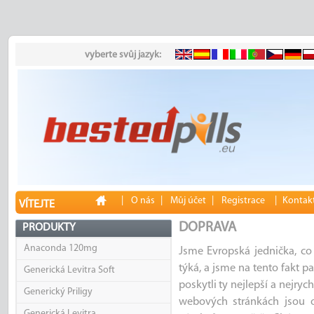
vyberte svůj jazyk:
|
O nás
|
Můj účet
|
Registrace
|
Kontakt
VÍTEJTE
DOPRAVA
PRODUKTY
Anaconda 120mg
Jsme Evropská jednička, co
týká, a jsme na tento fakt 
Generická Levitra Soft
poskytli ty nejlepší a nejryc
Generický Priligy
webových stránkách jsou o
Generická Levitra