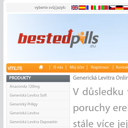
vyberte svůj jazyk:
|
|
|
|
O nás
Můj účet
Registrace
Kontak
VÍTEJTE
Generická Levitra Onli
PRODUKTY
Anaconda 120mg
V důsledku 
Generická Levitra Soft
Generický Priligy
poruchy erek
Generická Levitra
stále více je
Generická Levitra Dapoxetin