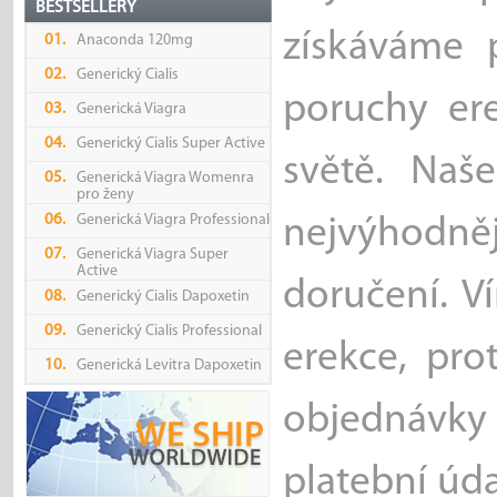
BESTSELLERY
získáváme 
01.
Anaconda 120mg
02.
Generický Cialis
poruchy er
03.
Generická Viagra
04.
Generický Cialis Super Active
světě. Naš
05.
Generická Viagra Womenra
pro ženy
06.
Generická Viagra Professional
nejvýhodně
07.
Generická Viagra Super
Active
doručení. V
08.
Generický Cialis Dapoxetin
09.
Generický Cialis Professional
erekce, pr
10.
Generická Levitra Dapoxetin
objednávky 
platební úda