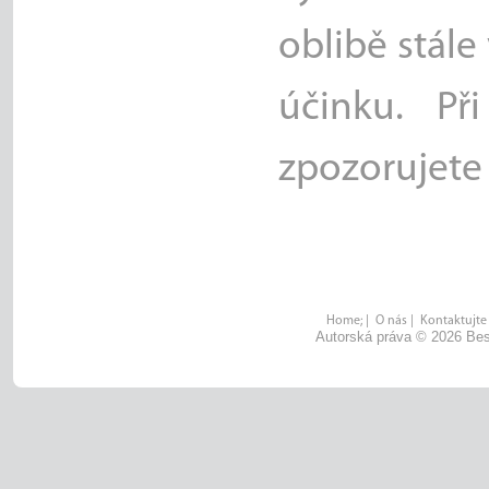
oblibě stále
účinku. Př
zpozorujete 
Home;
|
O nás
|
Kontaktujte
Autorská práva © 2026 Bes