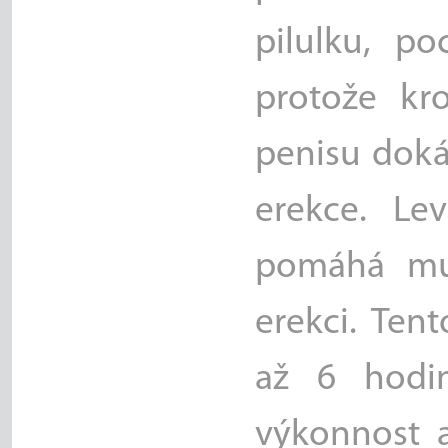
pilulku, po
protože kr
penisu doká
erekce. Lev
pomáhá muž
erekci. Ten
až 6 hodin
výkonnost a