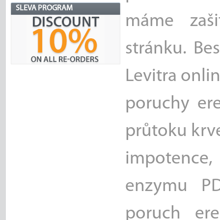
SLEVA PROGRAM
máme zaši
stránku. Bes
Levitra onli
poruchy er
průtoku krv
impotence, 
enzymu PDE
poruch ere