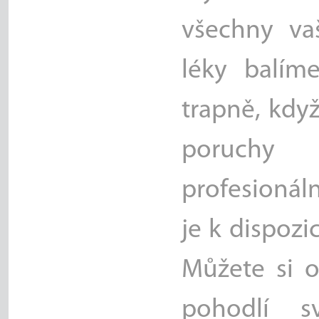
všechny va
léky balíme
trapně, kdy
poruchy e
profesionál
je k dispozi
Můžete si o
pohodlí 