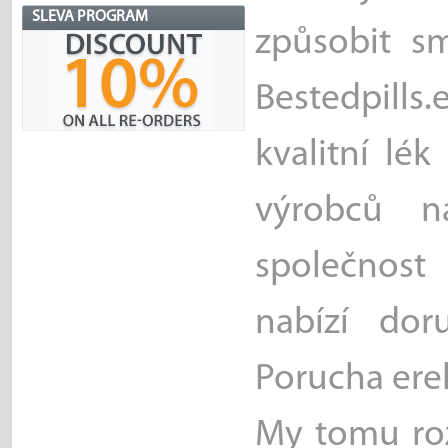
SLEVA PROGRAM
způsobit sm
Bestedpill
kvalitní lé
výrobců na
společnost
nabízí dor
Porucha erek
My tomu ro