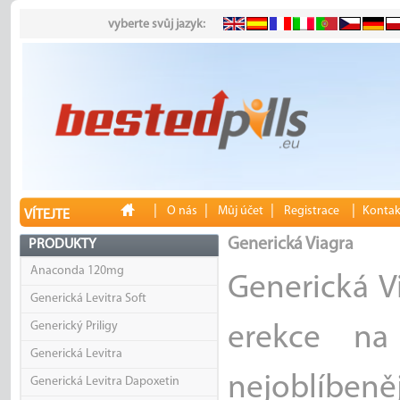
vyberte svůj jazyk:
|
|
|
|
O nás
Můj účet
Registrace
Kontak
VÍTEJTE
Generická Viagra
PRODUKTY
Anaconda 120mg
Generická V
Generická Levitra Soft
Generický Priligy
erekce na
Generická Levitra
nejoblíbeně
Generická Levitra Dapoxetin