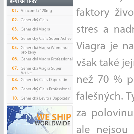
BESTSELLERY
faktory živ
01.
Anaconda 120mg
02.
Generický Cialis
stres a nad
03.
Generická Viagra
04.
Generický Cialis Super Active
Viagra je n
05.
Generická Viagra Womenra
pro ženy
06.
Generická Viagra Professional
však také je
07.
Generická Viagra Super
Active
než 70 % pi
08.
Generický Cialis Dapoxetin
09.
Generický Cialis Professional
falešných. T
10.
Generická Levitra Dapoxetin
za polovinu
ale nejsou