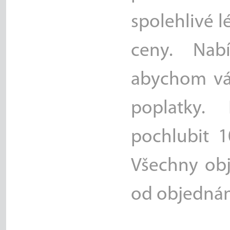
spolehlivé 
ceny. Nabí
abychom vás
poplatky.
pochlubit 1
Všechny ob
od objednán